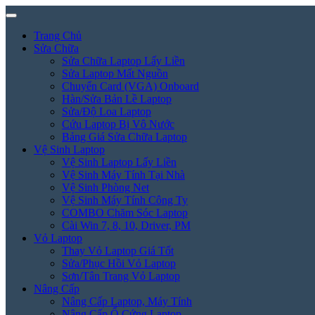
Trang Chủ
Sửa Chữa
Sửa Chữa Laptop Lấy Liền
Sửa Laptop Mất Nguồn
Chuyển Card (VGA) Onboard
Hàn/Sửa Bản Lề Laptop
Sửa/Độ Loa Laptop
Cứu Laptop Bị Vô Nước
Bảng Giá Sửa Chữa Laptop
Vệ Sinh Laptop
Vệ Sinh Laptop Lấy Liền
Vệ Sinh Máy Tính Tại Nhà
Vệ Sinh Phòng Net
Vệ Sinh Máy Tính Công Ty
COMBO Chăm Sóc Laptop
Cài Win 7, 8, 10, Driver, PM
Vỏ Laptop
Thay Vỏ Laptop Giá Tốt
Sửa/Phục Hồi Vỏ Laptop
Sơn/Tân Trang Vỏ Laptop
Nâng Cấp
Nâng Cấp Laptop, Máy Tính
Nâng Cấp Ổ Cứng Laptop