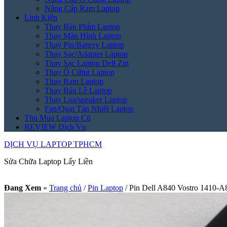
Nâng Cấp Ram Laptop
Linh Kiện
Thay Bàn Phím Laptop
Thay Màn Hình Laptop
Thay Pin/Battery Laptop
Thay Sạc/Adapter Laptop
Thay Sạc Laptop Dell Zin
Thay Ổ Cứng Laptop
Thay Ram Laptop
Thay Bản Lề Laptop
Thay Loa/speaker Laptop
Fan/Quạt Tản Nhiệt Laptop
Thu Mua Laptop Cũ
REVIEW Dịch Vụ
DỊCH VỤ LAPTOP TPHCM
Sửa Chữa Laptop Lấy Liền
Đang Xem
»
Trang chủ
/
Pin Laptop
/
Pin Dell A840 Vostro 1410-A8