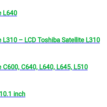
e L640
e L310 – LCD Toshiba Satellite L310
e C600, C640, L640, L645, L510
10.1 inch