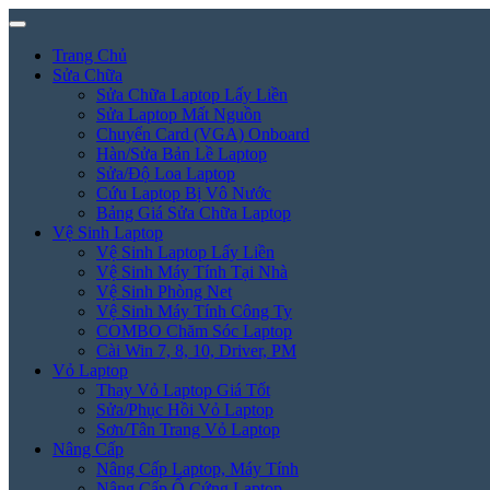
Trang Chủ
Sửa Chữa
Sửa Chữa Laptop Lấy Liền
Sửa Laptop Mất Nguồn
Chuyển Card (VGA) Onboard
Hàn/Sửa Bản Lề Laptop
Sửa/Độ Loa Laptop
Cứu Laptop Bị Vô Nước
Bảng Giá Sửa Chữa Laptop
Vệ Sinh Laptop
Vệ Sinh Laptop Lấy Liền
Vệ Sinh Máy Tính Tại Nhà
Vệ Sinh Phòng Net
Vệ Sinh Máy Tính Công Ty
COMBO Chăm Sóc Laptop
Cài Win 7, 8, 10, Driver, PM
Vỏ Laptop
Thay Vỏ Laptop Giá Tốt
Sửa/Phục Hồi Vỏ Laptop
Sơn/Tân Trang Vỏ Laptop
Nâng Cấp
Nâng Cấp Laptop, Máy Tính
Nâng Cấp Ổ Cứng Laptop