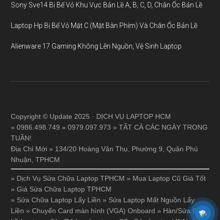
Sony Sve14 Bị Bể Vỏ Khu Vực Bản Lề A, B, C, D, Chân Ốc Bản Lề
Laptop Hp Bị Bể Vỏ Mặt C (Mặt Bàn Phím) Và Chân Ốc Bản Lề
Alienware 17 Gaming Không Lên Nguồn, Vệ Sinh Laptop
Copyright © Update 2025 · DỊCH VỤ LAPTOP HCM
» 0986.498.749 » 0979.097.973 » TẤT CẢ CÁC NGÀY TRONG
TUẦN!
Địa Chỉ Mới » 134/20 Hoàng Văn Thụ, Phường 9, Quận Phú
Nhuận, TPHCM
»
Dịch Vụ Sửa Chữa Laptop TPHCM
»
Mua Laptop Cũ Giá Tốt
»
Giá Sửa Chữa Laptop TPHCM
»
Sửa Chữa Laptop Lấy Liền
»
Sửa Laptop Mất Nguồn Lấy
Liền
»
Chuyển Card màn hình (VGA) Onboard
»
Hàn/Sửa Bản