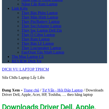
Nâng Cấp Ram Laptop
Linh Kiện
Thay Bàn Phím Laptop
Thay Màn Hình Laptop
Thay Pin/Battery Laptop
Thay Sạc/Adapter Laptop
Thay Sạc Laptop Dell Zin
Thay Ổ Cứng Laptop
Thay Ram Laptop
Thay Bản Lề Laptop
Thay Loa/speaker Laptop
Fan/Quạt Tản Nhiệt Laptop
Thu Mua Laptop Cũ
REVIEW Dịch Vụ
DỊCH VỤ LAPTOP TPHCM
Sửa Chữa Laptop Lấy Liền
Đang Xem
»
Trang chủ
/
Tư Vấn - Hỏi Đáp Laptop
/
Downloads
Driver Dell, Apple, Acer, HP, Toshiba, … theo hãng laptop
Downloads Driver Dell, Apple,