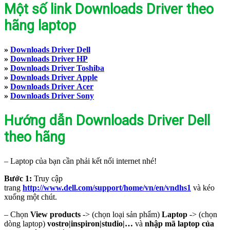
Một số link Downloads Driver theo
hãng laptop
»
Downloads Driver Dell
»
Downloads Driver HP
»
Downloads Driver Toshiba
»
Downloads Driver Apple
»
Downloads Driver Acer
»
Downloads Driver Sony
Hướng dẫn Downloads Driver Dell
theo hãng
– Laptop của bạn cần phải kết nối internet nhé!
Bước 1:
Truy cập
trang
http://www.dell.com/support/home/vn/en/vndhs1
và kéo
xuống một chút.
– Chọn
View products
-> (chọn loại sản phẩm)
Laptop
-> (chọn
dòng laptop)
vostro|inspiron|studio|…
và
nhập mã laptop của