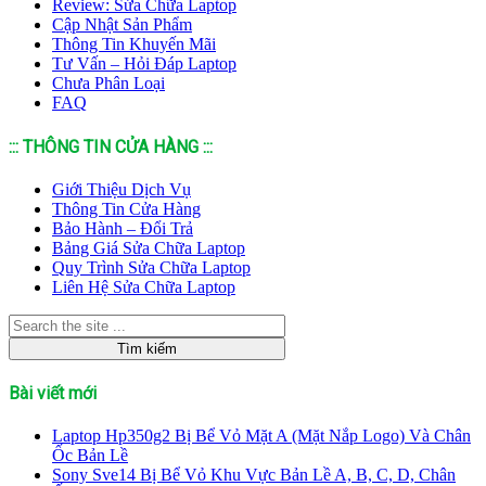
Review: Sửa Chữa Laptop
Cập Nhật Sản Phẩm
Thông Tin Khuyến Mãi
Tư Vấn – Hỏi Đáp Laptop
Chưa Phân Loại
FAQ
::: THÔNG TIN CỬA HÀNG :::
Giới Thiệu Dịch Vụ
Thông Tin Cửa Hàng
Bảo Hành – Đổi Trả
Bảng Giá Sửa Chữa Laptop
Quy Trình Sửa Chữa Laptop
Liên Hệ Sửa Chữa Laptop
Bài viết mới
Laptop Hp350g2 Bị Bể Vỏ Mặt A (Mặt Nắp Logo) Và Chân
Ốc Bản Lề
Sony Sve14 Bị Bể Vỏ Khu Vực Bản Lề A, B, C, D, Chân