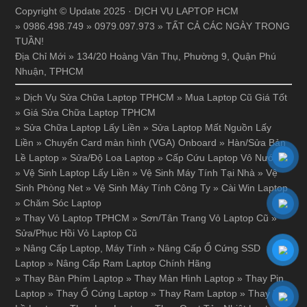
Copyright © Update 2025 · DỊCH VỤ LAPTOP HCM
» 0986.498.749 » 0979.097.973 » TẤT CẢ CÁC NGÀY TRONG
TUẦN!
Địa Chỉ Mới » 134/20 Hoàng Văn Thụ, Phường 9, Quận Phú
Nhuận, TPHCM
»
Dịch Vụ Sửa Chữa Laptop TPHCM
»
Mua Laptop Cũ Giá Tốt
»
Giá Sửa Chữa Laptop TPHCM
»
Sửa Chữa Laptop Lấy Liền
»
Sửa Laptop Mất Nguồn Lấy
Liền
»
Chuyển Card màn hình (VGA) Onboard
»
Hàn/Sửa Bản
Lề Laptop
»
Sửa/Độ Loa Laptop
»
Cấp Cứu Laptop Vô Nước
»
Vệ Sinh Laptop Lấy Liền
»
Vệ Sinh Máy Tính Tại Nhà
»
Vệ
Sinh Phòng Net
»
Vệ Sinh Máy Tính Công Ty
»
Cài Win Laptop
»
Chăm Sóc Laptop
»
Thay Vỏ Laptop TPHCM
»
Sơn/Tân Trang Vỏ Laptop Cũ
»
Sửa/Phục Hồi Vỏ Laptop Cũ
»
Nâng Cấp Laptop, Máy Tính
»
Nâng Cấp Ổ Cứng SSD
Laptop
»
Nâng Cấp Ram Laptop Chính Hãng
»
Thay Bàn Phím Laptop
»
Thay Màn Hình Laptop
»
Thay Pin
Laptop
»
Thay Ổ Cứng Laptop
»
Thay Ram Laptop
»
Thay Bản