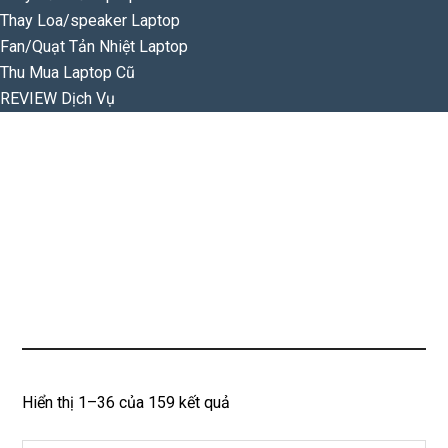
Thay Loa/speaker Laptop
Fan/Quạt Tản Nhiệt Laptop
Thu Mua Laptop Cũ
REVIEW Dịch Vụ
Đã
Hiển thị 1–36 của 159 kết quả
sắp