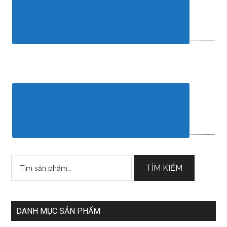
Tìm
TÌM KIẾM
kiếm:
DANH MỤC SẢN PHẨM