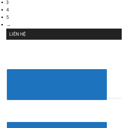
3
4
5
→
LIÊN HỆ