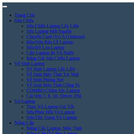
Trang Chủ
Sửa Chữa
Sửa Chữa Laptop Lấy Liền
Sửa Laptop Mất Nguồn
Chuyển Card (VGA) Onboard
Hàn/Sửa Bản Lề Laptop
Sửa/Độ Loa Laptop
Cứu Laptop Bị Vô Nước
Bảng Giá Sửa Chữa Laptop
Vệ Sinh Laptop
Vệ Sinh Laptop Lấy Liền
Vệ Sinh Máy Tính Tại Nhà
Vệ Sinh Phòng Net
Vệ Sinh Máy Tính Công Ty
COMBO Chăm Sóc Laptop
Cài Win 7, 8, 10, Driver, PM
Vỏ Laptop
Thay Vỏ Laptop Giá Tốt
Sửa/Phục Hồi Vỏ Laptop
Sơn/Tân Trang Vỏ Laptop
Nâng Cấp
Nâng Cấp Laptop, Máy Tính
Nâng Cấp Ổ Cứng Laptop