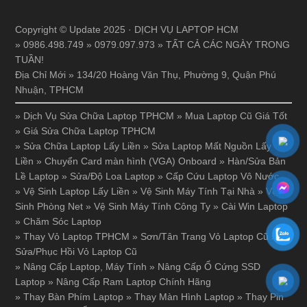
Copyright © Update 2025 · DỊCH VỤ LAPTOP HCM
» 0986.498.749 » 0979.097.973 » TẤT CẢ CÁC NGÀY TRONG
TUẦN!
Địa Chỉ Mới » 134/20 Hoàng Văn Thụ, Phường 9, Quận Phú
Nhuận, TPHCM
»
Dịch Vụ Sửa Chữa Laptop TPHCM
»
Mua Laptop Cũ Giá Tốt
»
Giá Sửa Chữa Laptop TPHCM
»
Sửa Chữa Laptop Lấy Liền
»
Sửa Laptop Mất Nguồn Lấy
Liền
»
Chuyển Card màn hình (VGA) Onboard
»
Hàn/Sửa Bản
Lề Laptop
»
Sửa/Độ Loa Laptop
»
Cấp Cứu Laptop Vô Nước
»
Vệ Sinh Laptop Lấy Liền
»
Vệ Sinh Máy Tính Tại Nhà
»
Vệ
Sinh Phòng Net
»
Vệ Sinh Máy Tính Công Ty
»
Cài Win Laptop
»
Chăm Sóc Laptop
»
Thay Vỏ Laptop TPHCM
»
Sơn/Tân Trang Vỏ Laptop Cũ
»
Sửa/Phục Hồi Vỏ Laptop Cũ
»
Nâng Cấp Laptop, Máy Tính
»
Nâng Cấp Ổ Cứng SSD
Laptop
»
Nâng Cấp Ram Laptop Chính Hãng
»
Thay Bàn Phím Laptop
»
Thay Màn Hình Laptop
»
Thay Pin