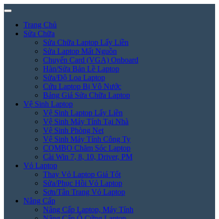
Trang Chủ
Sửa Chữa
Sửa Chữa Laptop Lấy Liền
Sửa Laptop Mất Nguồn
Chuyển Card (VGA) Onboard
Hàn/Sửa Bản Lề Laptop
Sửa/Độ Loa Laptop
Cứu Laptop Bị Vô Nước
Bảng Giá Sửa Chữa Laptop
Vệ Sinh Laptop
Vệ Sinh Laptop Lấy Liền
Vệ Sinh Máy Tính Tại Nhà
Vệ Sinh Phòng Net
Vệ Sinh Máy Tính Công Ty
COMBO Chăm Sóc Laptop
Cài Win 7, 8, 10, Driver, PM
Vỏ Laptop
Thay Vỏ Laptop Giá Tốt
Sửa/Phục Hồi Vỏ Laptop
Sơn/Tân Trang Vỏ Laptop
Nâng Cấp
Nâng Cấp Laptop, Máy Tính
Nâng Cấp Ổ Cứng Laptop