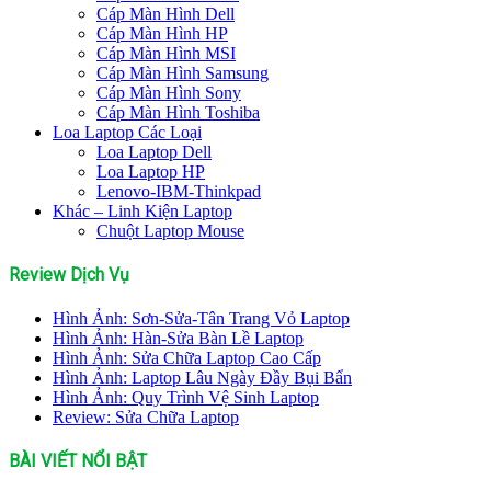
Cáp Màn Hình Dell
Cáp Màn Hình HP
Cáp Màn Hình MSI
Cáp Màn Hình Samsung
Cáp Màn Hình Sony
Cáp Màn Hình Toshiba
Loa Laptop Các Loại
Loa Laptop Dell
Loa Laptop HP
Lenovo-IBM-Thinkpad
Khác – Linh Kiện Laptop
Chuột Laptop Mouse
Review Dịch Vụ
Hình Ảnh: Sơn-Sửa-Tân Trang Vỏ Laptop
Hình Ảnh: Hàn-Sửa Bàn Lề Laptop
Hình Ảnh: Sửa Chữa Laptop Cao Cấp
Hình Ảnh: Laptop Lâu Ngày Đầy Bụi Bẩn
Hình Ảnh: Quy Trình Vệ Sinh Laptop
Review: Sửa Chữa Laptop
BÀI VIẾT NỔI BẬT