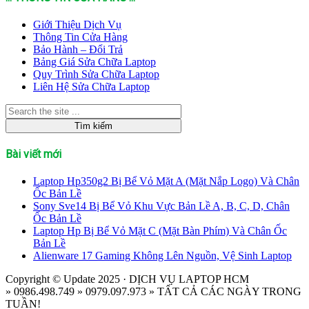
Giới Thiệu Dịch Vụ
Thông Tin Cửa Hàng
Bảo Hành – Đổi Trả
Bảng Giá Sửa Chữa Laptop
Quy Trình Sửa Chữa Laptop
Liên Hệ Sửa Chữa Laptop
Bài viết mới
Laptop Hp350g2 Bị Bể Vỏ Mặt A (Mặt Nắp Logo) Và Chân
Ốc Bản Lề
Sony Sve14 Bị Bể Vỏ Khu Vực Bản Lề A, B, C, D, Chân
Ốc Bản Lề
Laptop Hp Bị Bể Vỏ Mặt C (Mặt Bàn Phím) Và Chân Ốc
Bản Lề
Alienware 17 Gaming Không Lên Nguồn, Vệ Sinh Laptop
Copyright © Update 2025 · DỊCH VỤ LAPTOP HCM
» 0986.498.749 » 0979.097.973 » TẤT CẢ CÁC NGÀY TRONG
TUẦN!