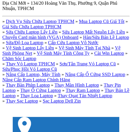
Địa Chỉ Mới » 134/20 Hoàng Văn Thụ, Phường 9, Quận Phú
Nhuận, TPHCM
»
Dịch Vụ Sửa Chữa Laptop TPHCM
»
Mua Laptop Cũ Giá Tốt
»
Giá Sửa Chữa Laptop TPHCM
»
Sửa Chữa Laptop Lấy Liền
»
Sửa Laptop Mất Nguồn Lấy Liền
»
Chuyển Card màn hình (VGA) Onboard
»
Hàn/Sửa Bản Lề Laptop
»
Sửa/Độ Loa Laptop
»
Cấp Cứu Laptop Vô Nước
»
Vệ Sinh Laptop Lấy Liền
»
Vệ Sinh Máy Tính Tại Nhà
»
Vệ
Sinh Phòng Net
»
Vệ Sinh Máy Tính Công Ty
»
Cài Win Laptop
»
Chăm Sóc Laptop
»
Thay Vỏ Laptop TPHCM
»
Sơn/Tân Trang Vỏ Laptop Cũ
»
Sửa/Phục Hồi Vỏ Laptop Cũ
»
Nâng Cấp Laptop, Máy Tính
»
Nâng Cấp Ổ Cứng SSD Laptop
»
Nâng Cấp Ram Laptop Chính Hãng
»
Thay Bàn Phím Laptop
»
Thay Màn Hình Laptop
»
Thay Pin
Laptop
»
Thay Ổ Cứng Laptop
»
Thay Ram Laptop
»
Thay Bản Lề
Laptop
»
Thay Loa Laptop
»
Thay Quạt Tản Nhiệt Laptop
»
Thay Sạc Laptop
»
Sạc Laptop Dell Zin