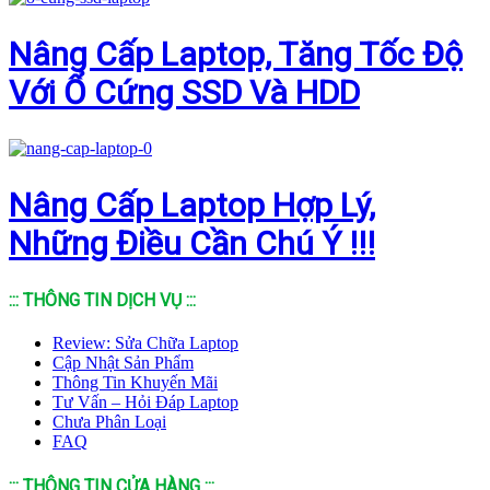
Nâng Cấp Laptop, Tăng Tốc Độ
Với Ổ Cứng SSD Và HDD
Nâng Cấp Laptop Hợp Lý,
Những Điều Cần Chú Ý !!!
::: THÔNG TIN DỊCH VỤ :::
Review: Sửa Chữa Laptop
Cập Nhật Sản Phẩm
Thông Tin Khuyến Mãi
Tư Vấn – Hỏi Đáp Laptop
Chưa Phân Loại
FAQ
::: THÔNG TIN CỬA HÀNG :::