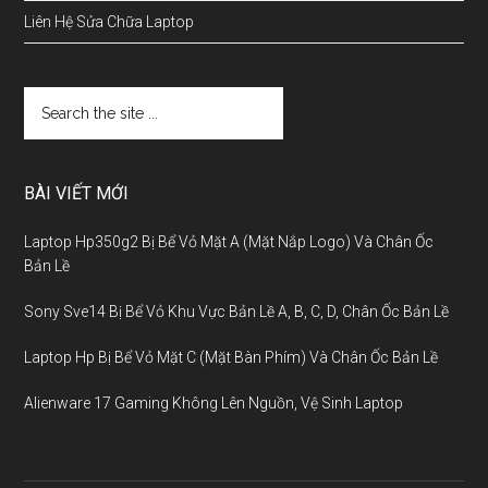
Liên Hệ Sửa Chữa Laptop
BÀI VIẾT MỚI
Laptop Hp350g2 Bị Bể Vỏ Mặt A (Mặt Nắp Logo) Và Chân Ốc
Bản Lề
Sony Sve14 Bị Bể Vỏ Khu Vực Bản Lề A, B, C, D, Chân Ốc Bản Lề
Laptop Hp Bị Bể Vỏ Mặt C (Mặt Bàn Phím) Và Chân Ốc Bản Lề
Alienware 17 Gaming Không Lên Nguồn, Vệ Sinh Laptop