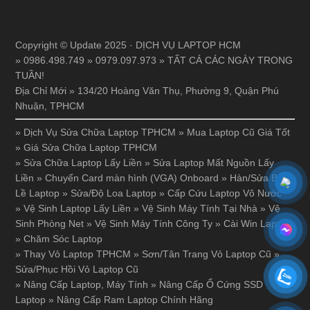
Copyright © Update 2025 · DỊCH VỤ LAPTOP HCM
» 0986.498.749 » 0979.097.973 » TẤT CẢ CÁC NGÀY TRONG
TUẦN!
Địa Chỉ Mới » 134/20 Hoàng Văn Thụ, Phường 9, Quận Phú
Nhuận, TPHCM
»
Dịch Vụ Sửa Chữa Laptop TPHCM
»
Mua Laptop Cũ Giá Tốt
»
Giá Sửa Chữa Laptop TPHCM
»
Sửa Chữa Laptop Lấy Liền
»
Sửa Laptop Mất Nguồn Lấy
Liền
»
Chuyển Card màn hình (VGA) Onboard
»
Hàn/Sửa Bản
Lề Laptop
»
Sửa/Độ Loa Laptop
»
Cấp Cứu Laptop Vô Nước
»
Vệ Sinh Laptop Lấy Liền
»
Vệ Sinh Máy Tính Tại Nhà
»
Vệ
Sinh Phòng Net
»
Vệ Sinh Máy Tính Công Ty
»
Cài Win Laptop
»
Chăm Sóc Laptop
»
Thay Vỏ Laptop TPHCM
»
Sơn/Tân Trang Vỏ Laptop Cũ
»
Sửa/Phục Hồi Vỏ Laptop Cũ
»
Nâng Cấp Laptop, Máy Tính
»
Nâng Cấp Ổ Cứng SSD
Laptop
»
Nâng Cấp Ram Laptop Chính Hãng