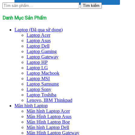
Tìm
Tìm kiếm
kiếm:
Danh Mục Sản Phẩm
Laptop (Đã qua sử dụng)
Laptop Acer
Laptop Asus
Laptop Dell
Laptop Gaming
Laptop Gateway
Laptop HP
Laptop LG
Laptop Macbook
Laptop MSI
Laptop Samsung
Laptop Sony
Laptop Toshiba
Lenovo, IBM Thinkpad
Màn hình Laptop
Màn hình Laptop Acer
Màn Hình Laptop Asus
Màn Hình Laptop Boe
Màn hình Laptop Dell
Màn Hình Laptop Gateway