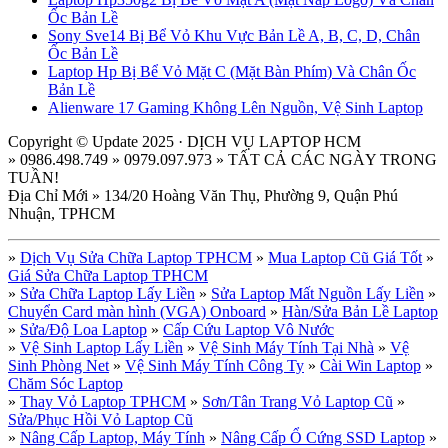
Ốc Bản Lề
Sony Sve14 Bị Bể Vỏ Khu Vực Bản Lề A, B, C, D, Chân
Ốc Bản Lề
Laptop Hp Bị Bể Vỏ Mặt C (Mặt Bàn Phím) Và Chân Ốc
Bản Lề
Alienware 17 Gaming Không Lên Nguồn, Vệ Sinh Laptop
Copyright © Update 2025 · DỊCH VỤ LAPTOP HCM
» 0986.498.749 » 0979.097.973 » TẤT CẢ CÁC NGÀY TRONG
TUẦN!
Địa Chỉ Mới » 134/20 Hoàng Văn Thụ, Phường 9, Quận Phú
Nhuận, TPHCM
»
Dịch Vụ Sửa Chữa Laptop TPHCM
»
Mua Laptop Cũ Giá Tốt
»
Giá Sửa Chữa Laptop TPHCM
»
Sửa Chữa Laptop Lấy Liền
»
Sửa Laptop Mất Nguồn Lấy Liền
»
Chuyển Card màn hình (VGA) Onboard
»
Hàn/Sửa Bản Lề Laptop
»
Sửa/Độ Loa Laptop
»
Cấp Cứu Laptop Vô Nước
»
Vệ Sinh Laptop Lấy Liền
»
Vệ Sinh Máy Tính Tại Nhà
»
Vệ
Sinh Phòng Net
»
Vệ Sinh Máy Tính Công Ty
»
Cài Win Laptop
»
Chăm Sóc Laptop
»
Thay Vỏ Laptop TPHCM
»
Sơn/Tân Trang Vỏ Laptop Cũ
»
Sửa/Phục Hồi Vỏ Laptop Cũ
»
Nâng Cấp Laptop, Máy Tính
»
Nâng Cấp Ổ Cứng SSD Laptop
»