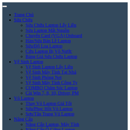
Trang Chủ
Sửa Chữa
Sửa Chữa Laptop Lấy Liền
Sửa Laptop Mất Nguồn
Chuyển Card (VGA) Onboard
Hàn/Sửa Bản Lề Laptop
Sửa/Độ Loa Laptop
Cứu Laptop Bị Vô Nước
Bảng Giá Sửa Chữa Laptop
Vệ Sinh Laptop
Vệ Sinh Laptop Lấy Liền
Vệ Sinh Máy Tính Tại Nhà
Vệ Sinh Phòng Net
Vệ Sinh Máy Tính Công Ty
COMBO Chăm Sóc Laptop
Cài Win 7, 8, 10, Driver, PM
Vỏ Laptop
Thay Vỏ Laptop Giá Tốt
Sửa/Phục Hồi Vỏ Laptop
Sơn/Tân Trang Vỏ Laptop
Nâng Cấp
Nâng Cấp Laptop, Máy Tính
Nâng Cấp Ổ Cứng Laptop