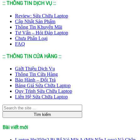
::: THÔNG TIN DỊCH VỤ :::
Review: Sửa Chữa Laptop
Cập Nhật Sản Phẩm
Thông Tin Khuyến Mãi
Tư Vấn – Hỏi Đáp Laptop
Chưa Phân Loại
FAQ
::: THÔNG TIN CỬA HÀNG :::
Giới Thiệu Dịch Vụ
Thông Tin Cửa Hàng
Bảo Hành – Đổi Trả
Bảng Giá Sửa Chữa Laptop
Quy Trình Sửa Chữa Laptop
Liên Hệ Sửa Chữa Laptop
Bài viết mới
Laptop Hp350g2 Bị Bể Vỏ Mặt A (Mặt Nắp Logo) Và Chân