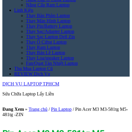
Nâng Cấp Ram Laptop
Linh Kiện
Thay Bàn Phím Laptop
Thay Màn Hình Laptop
Thay Pin/Battery Laptop
Thay Sạc/Adapter Laptop
Thay Sạc Laptop Dell Zin
Thay Ổ Cứng Laptop
Thay Ram Laptop
Thay Bản Lề Laptop
Thay Loa/speaker Laptop
Fan/Quạt Tản Nhiệt Laptop
Thu Mua Laptop Cũ
REVIEW Dịch Vụ
DỊCH VỤ LAPTOP TPHCM
Sửa Chữa Laptop Lấy Liền
Đang Xem
»
Trang chủ
/
Pin Laptop
/
Pin Acer M3 M3-581tg M5-
481tg -ZIN