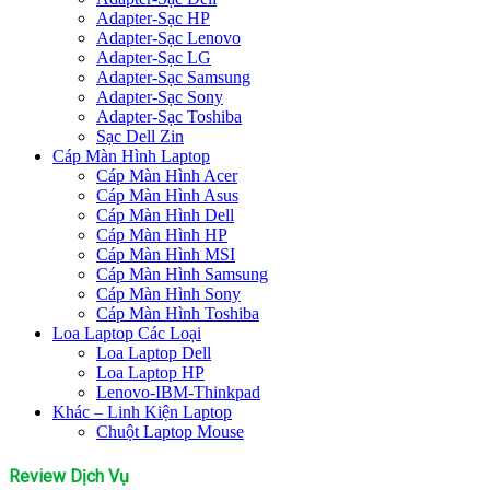
Adapter-Sạc HP
Adapter-Sạc Lenovo
Adapter-Sạc LG
Adapter-Sạc Samsung
Adapter-Sạc Sony
Adapter-Sạc Toshiba
Sạc Dell Zin
Cáp Màn Hình Laptop
Cáp Màn Hình Acer
Cáp Màn Hình Asus
Cáp Màn Hình Dell
Cáp Màn Hình HP
Cáp Màn Hình MSI
Cáp Màn Hình Samsung
Cáp Màn Hình Sony
Cáp Màn Hình Toshiba
Loa Laptop Các Loại
Loa Laptop Dell
Loa Laptop HP
Lenovo-IBM-Thinkpad
Khác – Linh Kiện Laptop
Chuột Laptop Mouse
Review Dịch Vụ