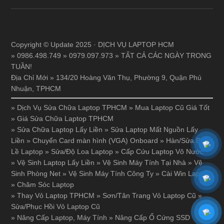
Copyright © Update 2025 · DỊCH VỤ LAPTOP HCM
» 0986.498.749 » 0979.097.973 » TẤT CẢ CÁC NGÀY TRONG
TUẦN!
Địa Chỉ Mới » 134/20 Hoàng Văn Thụ, Phường 9, Quận Phú
Nhuận, TPHCM
»
Dịch Vụ Sửa Chữa Laptop TPHCM
»
Mua Laptop Cũ Giá Tốt
»
Giá Sửa Chữa Laptop TPHCM
»
Sửa Chữa Laptop Lấy Liền
»
Sửa Laptop Mất Nguồn Lấy
Liền
»
Chuyển Card màn hình (VGA) Onboard
»
Hàn/Sửa Bản
Lề Laptop
»
Sửa/Độ Loa Laptop
»
Cấp Cứu Laptop Vô Nước
»
Vệ Sinh Laptop Lấy Liền
»
Vệ Sinh Máy Tính Tại Nhà
»
Vệ
Sinh Phòng Net
»
Vệ Sinh Máy Tính Công Ty
»
Cài Win Laptop
»
Chăm Sóc Laptop
»
Thay Vỏ Laptop TPHCM
»
Sơn/Tân Trang Vỏ Laptop Cũ
»
Sửa/Phục Hồi Vỏ Laptop Cũ
»
Nâng Cấp Laptop, Máy Tính
»
Nâng Cấp Ổ Cứng SSD