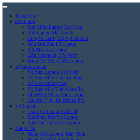
Trang Chủ
Sửa Chữa
Sửa Chữa Laptop Lấy Liền
Sửa Laptop Mất Nguồn
Chuyển Card (VGA) Onboard
Hàn/Sửa Bản Lề Laptop
Sửa/Độ Loa Laptop
Cứu Laptop Bị Vô Nước
Bảng Giá Sửa Chữa Laptop
Vệ Sinh Laptop
Vệ Sinh Laptop Lấy Liền
Vệ Sinh Máy Tính Tại Nhà
Vệ Sinh Phòng Net
Vệ Sinh Máy Tính Công Ty
COMBO Chăm Sóc Laptop
Cài Win 7, 8, 10, Driver, PM
Vỏ Laptop
Thay Vỏ Laptop Giá Tốt
Sửa/Phục Hồi Vỏ Laptop
Sơn/Tân Trang Vỏ Laptop
Nâng Cấp
Nâng Cấp Laptop, Máy Tính
Nâng Cấp Ổ Cứng Laptop