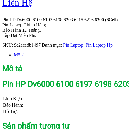
Liên Hệ
Pin HP Dv6000 6100 6197 6198 6203 6215 6216 6300 (6Cell)
Pin Laptop Chính Hãng.
Bảo Hành 12 Tháng.
Lắp Đặt Miễn Phí.
SKU:
9e2ecedb1497
Danh mục:
Pin Laptop
,
Pin Laptop Hp
Mô tả
Mô tả
Pin HP Dv6000 6100 6197 6198 6203
Linh Kiện:
Bảo Hành:
Hỗ Trợ:
Sản phẩm tương tự