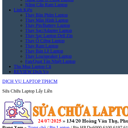
Nâng Cấp Ram Laptop
Linh Kiện
Thay Bàn Phím Laptop
Thay Màn Hình Laptop
Thay Pin/Battery Laptop
Thay Sạc/Adapter Laptop
Thay Sạc Laptop Dell Zin
Thay Ổ Cứng Laptop
Thay Ram Laptop
Thay Bản Lề Laptop
Thay Loa/speaker Laptop
Fan/Quạt Tản Nhiệt Laptop
Thu Mua Laptop Cũ
REVIEW Dịch Vụ
DỊCH VỤ LAPTOP TPHCM
Sửa Chữa Laptop Lấy Liền
Đang Xem
»
Trang chủ
/
Pin Laptop
/
Pin HP Dv6000 6100 6197 619