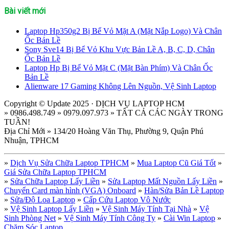
Bài viết mới
Laptop Hp350g2 Bị Bể Vỏ Mặt A (Mặt Nắp Logo) Và Chân
Ốc Bản Lề
Sony Sve14 Bị Bể Vỏ Khu Vực Bản Lề A, B, C, D, Chân
Ốc Bản Lề
Laptop Hp Bị Bể Vỏ Mặt C (Mặt Bàn Phím) Và Chân Ốc
Bản Lề
Alienware 17 Gaming Không Lên Nguồn, Vệ Sinh Laptop
Copyright © Update 2025 · DỊCH VỤ LAPTOP HCM
» 0986.498.749 » 0979.097.973 » TẤT CẢ CÁC NGÀY TRONG
TUẦN!
Địa Chỉ Mới » 134/20 Hoàng Văn Thụ, Phường 9, Quận Phú
Nhuận, TPHCM
»
Dịch Vụ Sửa Chữa Laptop TPHCM
»
Mua Laptop Cũ Giá Tốt
»
Giá Sửa Chữa Laptop TPHCM
»
Sửa Chữa Laptop Lấy Liền
»
Sửa Laptop Mất Nguồn Lấy Liền
»
Chuyển Card màn hình (VGA) Onboard
»
Hàn/Sửa Bản Lề Laptop
»
Sửa/Độ Loa Laptop
»
Cấp Cứu Laptop Vô Nước
»
Vệ Sinh Laptop Lấy Liền
»
Vệ Sinh Máy Tính Tại Nhà
»
Vệ
Sinh Phòng Net
»
Vệ Sinh Máy Tính Công Ty
»
Cài Win Laptop
»
Chăm Sóc Laptop