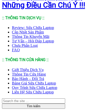
Những Điều Cần Chú Ý !!!
::: THÔNG TIN DỊCH VỤ :::
Review: Sửa Chữa Laptop
Cập Nhật Sản Phẩm
Thông Tin Khuyến Mãi
Tư Vấn – Hỏi Đáp Laptop
Chưa Phân Loại
FAQ
::: THÔNG TIN CỬA HÀNG :::
Giới Thiệu Dịch Vụ
Thông Tin Cửa Hàng
Bảo Hành – Đổi Trả
Bảng Giá Sửa Chữa Laptop
Quy Trình Sửa Chữa Laptop
Liên Hệ Sửa Chữa Laptop