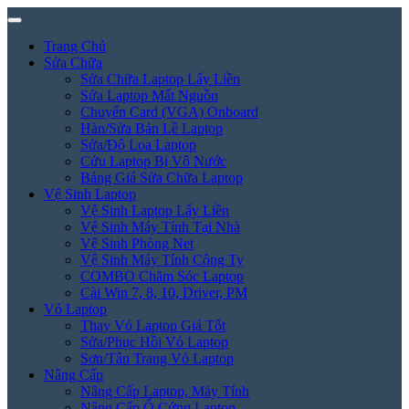
Trang Chủ
Sửa Chữa
Sửa Chữa Laptop Lấy Liền
Sửa Laptop Mất Nguồn
Chuyển Card (VGA) Onboard
Hàn/Sửa Bản Lề Laptop
Sửa/Độ Loa Laptop
Cứu Laptop Bị Vô Nước
Bảng Giá Sửa Chữa Laptop
Vệ Sinh Laptop
Vệ Sinh Laptop Lấy Liền
Vệ Sinh Máy Tính Tại Nhà
Vệ Sinh Phòng Net
Vệ Sinh Máy Tính Công Ty
COMBO Chăm Sóc Laptop
Cài Win 7, 8, 10, Driver, PM
Vỏ Laptop
Thay Vỏ Laptop Giá Tốt
Sửa/Phục Hồi Vỏ Laptop
Sơn/Tân Trang Vỏ Laptop
Nâng Cấp
Nâng Cấp Laptop, Máy Tính
Nâng Cấp Ổ Cứng Laptop