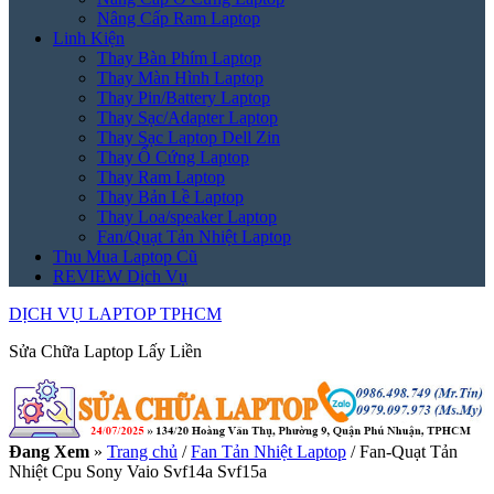
Nâng Cấp Ram Laptop
Linh Kiện
Thay Bàn Phím Laptop
Thay Màn Hình Laptop
Thay Pin/Battery Laptop
Thay Sạc/Adapter Laptop
Thay Sạc Laptop Dell Zin
Thay Ổ Cứng Laptop
Thay Ram Laptop
Thay Bản Lề Laptop
Thay Loa/speaker Laptop
Fan/Quạt Tản Nhiệt Laptop
Thu Mua Laptop Cũ
REVIEW Dịch Vụ
DỊCH VỤ LAPTOP TPHCM
Sửa Chữa Laptop Lấy Liền
Đang Xem
»
Trang chủ
/
Fan Tản Nhiệt Laptop
/
Fan-Quạt Tản
Nhiệt Cpu Sony Vaio Svf14a Svf15a