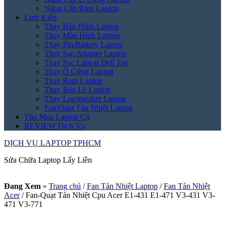
Nâng Cấp Ram Laptop
Linh Kiện
Thay Bàn Phím Laptop
Thay Màn Hình Laptop
Thay Pin/Battery Laptop
Thay Sạc/Adapter Laptop
Thay Sạc Laptop Dell Zin
Thay Ổ Cứng Laptop
Thay Ram Laptop
Thay Bản Lề Laptop
Thay Loa/speaker Laptop
Fan/Quạt Tản Nhiệt Laptop
Thu Mua Laptop Cũ
REVIEW Dịch Vụ
DỊCH VỤ LAPTOP TPHCM
Sửa Chữa Laptop Lấy Liền
Đang Xem
»
Trang chủ
/
Fan Tản Nhiệt Laptop
/
Fan Tản Nhiệt
Acer
/
Fan-Quạt Tản Nhiệt Cpu Acer E1-431 E1-471 V3-431 V3-
471 V3-771