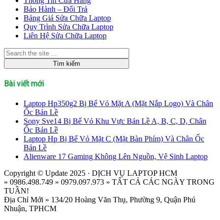
Thông Tin Cửa Hàng
Bảo Hành – Đổi Trả
Bảng Giá Sửa Chữa Laptop
Quy Trình Sửa Chữa Laptop
Liên Hệ Sửa Chữa Laptop
Bài viết mới
Laptop Hp350g2 Bị Bể Vỏ Mặt A (Mặt Nắp Logo) Và Chân
Ốc Bản Lề
Sony Sve14 Bị Bể Vỏ Khu Vực Bản Lề A, B, C, D, Chân
Ốc Bản Lề
Laptop Hp Bị Bể Vỏ Mặt C (Mặt Bàn Phím) Và Chân Ốc
Bản Lề
Alienware 17 Gaming Không Lên Nguồn, Vệ Sinh Laptop
Copyright © Update 2025 · DỊCH VỤ LAPTOP HCM
» 0986.498.749 » 0979.097.973 » TẤT CẢ CÁC NGÀY TRONG
TUẦN!
Địa Chỉ Mới » 134/20 Hoàng Văn Thụ, Phường 9, Quận Phú
Nhuận, TPHCM