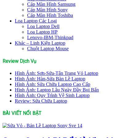
Cáp Màn Hình Samsung
Cáp Màn Hình Sony
Cáp Màn Hình Toshiba
Loa Laptop Các Loại
Loa Laptop Dell
Loa Laptop HP
Lenovo-IBM-Thinkpad
Khác – Linh Kiện Laptop
Chuột Laptop Mouse
Review Dịch Vụ
Hình Ảnh: Sơn-Sửa-Tân Trang Vỏ Laptop
Hình Ảnh: Hàn-Sửa Bàn Lề Laptop
Hình Ảnh: Sửa Chữa Laptop Cao Cấp
Hình Ảnh: Laptop Lâu Ngày Đầy Bụi Bẩn
Hình Ảnh: Quy Trình Vệ Sinh Laptop
Review: Sửa Chữa Laptop
BÀI VIẾT NỔI BẬT