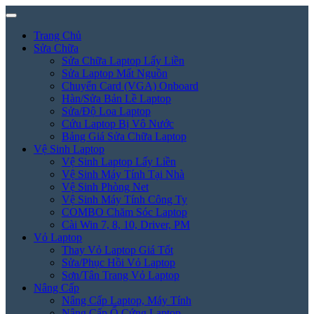
Trang Chủ
Sửa Chữa
Sửa Chữa Laptop Lấy Liền
Sửa Laptop Mất Nguồn
Chuyển Card (VGA) Onboard
Hàn/Sửa Bản Lề Laptop
Sửa/Độ Loa Laptop
Cứu Laptop Bị Vô Nước
Bảng Giá Sửa Chữa Laptop
Vệ Sinh Laptop
Vệ Sinh Laptop Lấy Liền
Vệ Sinh Máy Tính Tại Nhà
Vệ Sinh Phòng Net
Vệ Sinh Máy Tính Công Ty
COMBO Chăm Sóc Laptop
Cài Win 7, 8, 10, Driver, PM
Vỏ Laptop
Thay Vỏ Laptop Giá Tốt
Sửa/Phục Hồi Vỏ Laptop
Sơn/Tân Trang Vỏ Laptop
Nâng Cấp
Nâng Cấp Laptop, Máy Tính
Nâng Cấp Ổ Cứng Laptop