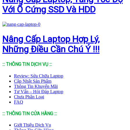
Với Ổ Cứng SSD Và HDD
Nâng Cấp Laptop Hợp Lý,
Những Điều Cần Chú Ý !!!
::: THÔNG TIN DỊCH VỤ :::
Review: Sửa Chữa Laptop
Cập Nhật Sản Phẩm
Thông Tin Khuyến Mãi
Tư Vấn – Hỏi Đáp Laptop
Chưa Phân Loại
FAQ
::: THÔNG TIN CỬA HÀNG :::
Giới Thiệu Dịch Vụ