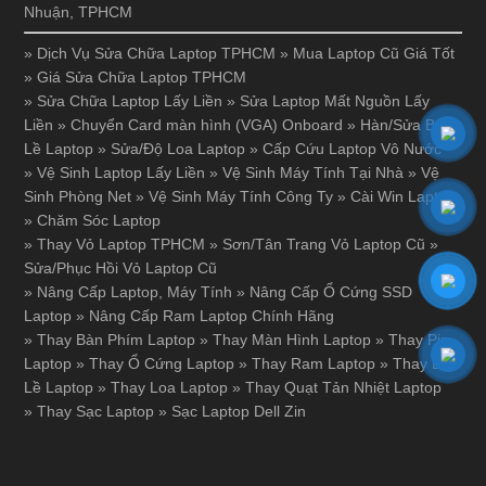
Nhuận, TPHCM
»
Dịch Vụ Sửa Chữa Laptop TPHCM
»
Mua Laptop Cũ Giá Tốt
»
Giá Sửa Chữa Laptop TPHCM
»
Sửa Chữa Laptop Lấy Liền
»
Sửa Laptop Mất Nguồn Lấy
Liền
»
Chuyển Card màn hình (VGA) Onboard
»
Hàn/Sửa Bản
Lề Laptop
»
Sửa/Độ Loa Laptop
»
Cấp Cứu Laptop Vô Nước
»
Vệ Sinh Laptop Lấy Liền
»
Vệ Sinh Máy Tính Tại Nhà
»
Vệ
Sinh Phòng Net
»
Vệ Sinh Máy Tính Công Ty
»
Cài Win Laptop
»
Chăm Sóc Laptop
»
Thay Vỏ Laptop TPHCM
»
Sơn/Tân Trang Vỏ Laptop Cũ
»
Sửa/Phục Hồi Vỏ Laptop Cũ
»
Nâng Cấp Laptop, Máy Tính
»
Nâng Cấp Ổ Cứng SSD
Laptop
»
Nâng Cấp Ram Laptop Chính Hãng
»
Thay Bàn Phím Laptop
»
Thay Màn Hình Laptop
»
Thay Pin
Laptop
»
Thay Ổ Cứng Laptop
»
Thay Ram Laptop
»
Thay Bản
Lề Laptop
»
Thay Loa Laptop
»
Thay Quạt Tản Nhiệt Laptop
»
Thay Sạc Laptop
»
Sạc Laptop Dell Zin