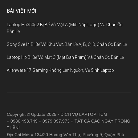
BÀI VIẾT MỚI
Laptop Hp350g2 Bị Bể Vỏ Mặt A (Mặt Nắp Logo) Và Chân Ốc
Bản Lề
Sony Sve14 Bị Bể Vỏ Khu Vực Bản Lề A, B, C, D, Chân Ốc Bản Lề
Laptop Hp Bị Bể Vỏ Mặt C (Mặt Bàn Phím) Và Chân Ốc Bản Lề
Alienware 17 Gaming Không Lên Nguồn, Vệ Sinh Laptop
Copyright © Update 2025 · DỊCH VỤ LAPTOP HCM
» 0986.498.749 » 0979.097.973 » TẤT CẢ CÁC NGÀY TRONG
TUẦN!
Địa Chỉ Mới » 134/20 Hoàng Văn Thụ, Phường 9, Quận Phú