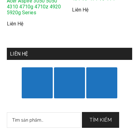
Acer Aspire 3050 5050
4310 4710g 4710z 4920
Liên Hệ
5920g Series
Liên Hệ
LIÊN HỆ
Tìm
TÌM KIẾM
kiếm: