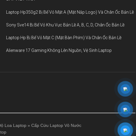
Laptop Hp350g2 Bị Bể Vỏ Mặt A (Mặt Nắp Logo) Và Chân Ốc Bản Lề
Sony Sve14 Bị Bể Vỏ Khu Vực Bản Lề A, B, C, D, Chân Ốc Bản Lề
Laptop Hp Bị Bể Vỏ Mặt C (Mặt Bàn Phím) Và Chân Ốc Bản Lề
Alienware 17 Gaming Không Lên Nguồn, Vệ Sinh Laptop
ộ Loa Laptop
»
Cấp Cứu Laptop Vô Nước
top