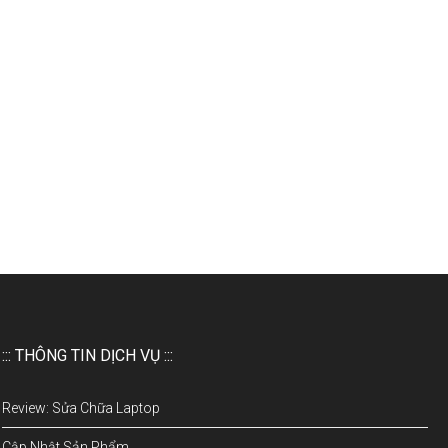
::: THÔNG TIN DỊCH VỤ :::
Review: Sửa Chữa Laptop
Cập Nhật Sản Phẩm