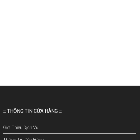
::: THÔNG TIN CỬA HÀNG :::
Giới Thiệu Dịch Vụ
Thông Tin Cửa Hàng