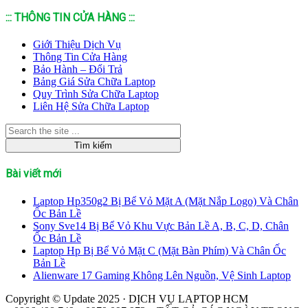
::: THÔNG TIN CỬA HÀNG :::
Giới Thiệu Dịch Vụ
Thông Tin Cửa Hàng
Bảo Hành – Đổi Trả
Bảng Giá Sửa Chữa Laptop
Quy Trình Sửa Chữa Laptop
Liên Hệ Sửa Chữa Laptop
Bài viết mới
Laptop Hp350g2 Bị Bể Vỏ Mặt A (Mặt Nắp Logo) Và Chân
Ốc Bản Lề
Sony Sve14 Bị Bể Vỏ Khu Vực Bản Lề A, B, C, D, Chân
Ốc Bản Lề
Laptop Hp Bị Bể Vỏ Mặt C (Mặt Bàn Phím) Và Chân Ốc
Bản Lề
Alienware 17 Gaming Không Lên Nguồn, Vệ Sinh Laptop
Copyright © Update 2025 · DỊCH VỤ LAPTOP HCM