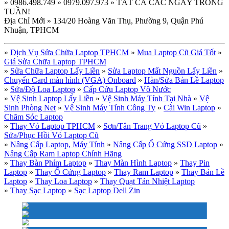
» 0986.498.749 » 0979.097.973 » TẤT CẢ CÁC NGÀY TRONG
TUẦN!
Địa Chỉ Mới » 134/20 Hoàng Văn Thụ, Phường 9, Quận Phú
Nhuận, TPHCM
»
Dịch Vụ Sửa Chữa Laptop TPHCM
»
Mua Laptop Cũ Giá Tốt
»
Giá Sửa Chữa Laptop TPHCM
»
Sửa Chữa Laptop Lấy Liền
»
Sửa Laptop Mất Nguồn Lấy Liền
»
Chuyển Card màn hình (VGA) Onboard
»
Hàn/Sửa Bản Lề Laptop
»
Sửa/Độ Loa Laptop
»
Cấp Cứu Laptop Vô Nước
»
Vệ Sinh Laptop Lấy Liền
»
Vệ Sinh Máy Tính Tại Nhà
»
Vệ
Sinh Phòng Net
»
Vệ Sinh Máy Tính Công Ty
»
Cài Win Laptop
»
Chăm Sóc Laptop
»
Thay Vỏ Laptop TPHCM
»
Sơn/Tân Trang Vỏ Laptop Cũ
»
Sửa/Phục Hồi Vỏ Laptop Cũ
»
Nâng Cấp Laptop, Máy Tính
»
Nâng Cấp Ổ Cứng SSD Laptop
»
Nâng Cấp Ram Laptop Chính Hãng
»
Thay Bàn Phím Laptop
»
Thay Màn Hình Laptop
»
Thay Pin
Laptop
»
Thay Ổ Cứng Laptop
»
Thay Ram Laptop
»
Thay Bản Lề
Laptop
»
Thay Loa Laptop
»
Thay Quạt Tản Nhiệt Laptop
»
Thay Sạc Laptop
»
Sạc Laptop Dell Zin