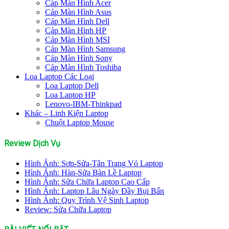
Cáp Màn Hình Acer
Cáp Màn Hình Asus
Cáp Màn Hình Dell
Cáp Màn Hình HP
Cáp Màn Hình MSI
Cáp Màn Hình Samsung
Cáp Màn Hình Sony
Cáp Màn Hình Toshiba
Loa Laptop Các Loại
Loa Laptop Dell
Loa Laptop HP
Lenovo-IBM-Thinkpad
Khác – Linh Kiện Laptop
Chuột Laptop Mouse
Review Dịch Vụ
Hình Ảnh: Sơn-Sửa-Tân Trang Vỏ Laptop
Hình Ảnh: Hàn-Sửa Bàn Lề Laptop
Hình Ảnh: Sửa Chữa Laptop Cao Cấp
Hình Ảnh: Laptop Lâu Ngày Đầy Bụi Bẩn
Hình Ảnh: Quy Trình Vệ Sinh Laptop
Review: Sửa Chữa Laptop