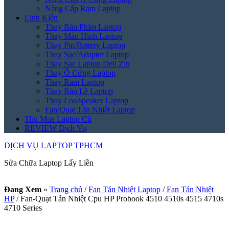
Nâng Cấp Ram Laptop
Linh Kiện
Thay Bàn Phím Laptop
Thay Màn Hình Laptop
Thay Pin/Battery Laptop
Thay Sạc/Adapter Laptop
Thay Sạc Laptop Dell Zin
Thay Ổ Cứng Laptop
Thay Ram Laptop
Thay Bản Lề Laptop
Thay Loa/speaker Laptop
Fan/Quạt Tản Nhiệt Laptop
Thu Mua Laptop Cũ
REVIEW Dịch Vụ
DỊCH VỤ LAPTOP TPHCM
Sửa Chữa Laptop Lấy Liền
Đang Xem
»
Trang chủ
/
Fan Tản Nhiệt Laptop
/
Fan Tản Nhiệt
HP
/
Fan-Quạt Tản Nhiệt Cpu HP Probook 4510 4510s 4515 4710s
4710 Series