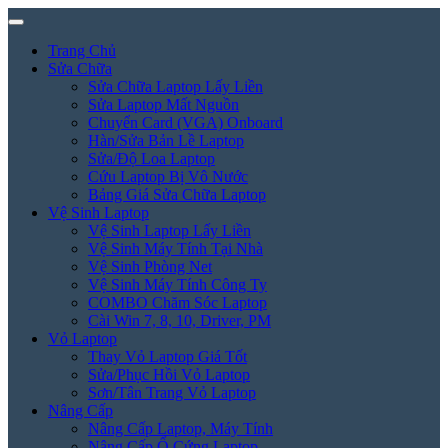
Trang Chủ
Sửa Chữa
Sửa Chữa Laptop Lấy Liền
Sửa Laptop Mất Nguồn
Chuyển Card (VGA) Onboard
Hàn/Sửa Bản Lề Laptop
Sửa/Độ Loa Laptop
Cứu Laptop Bị Vô Nước
Bảng Giá Sửa Chữa Laptop
Vệ Sinh Laptop
Vệ Sinh Laptop Lấy Liền
Vệ Sinh Máy Tính Tại Nhà
Vệ Sinh Phòng Net
Vệ Sinh Máy Tính Công Ty
COMBO Chăm Sóc Laptop
Cài Win 7, 8, 10, Driver, PM
Vỏ Laptop
Thay Vỏ Laptop Giá Tốt
Sửa/Phục Hồi Vỏ Laptop
Sơn/Tân Trang Vỏ Laptop
Nâng Cấp
Nâng Cấp Laptop, Máy Tính
Nâng Cấp Ổ Cứng Laptop