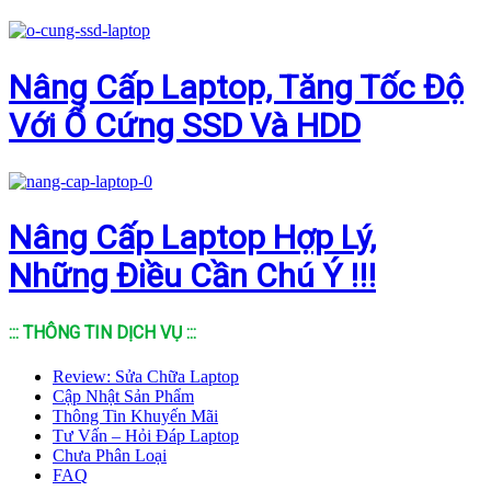
Nâng Cấp Laptop, Tăng Tốc Độ
Với Ổ Cứng SSD Và HDD
Nâng Cấp Laptop Hợp Lý,
Những Điều Cần Chú Ý !!!
::: THÔNG TIN DỊCH VỤ :::
Review: Sửa Chữa Laptop
Cập Nhật Sản Phẩm
Thông Tin Khuyến Mãi
Tư Vấn – Hỏi Đáp Laptop
Chưa Phân Loại
FAQ