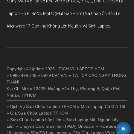
Sony Sve14 Bị Bể Vỏ Khu Vực Bản Lề A, B, C, D, Chân Ốc Bản Lề
Laptop Hp Bị Bể Vỏ Mặt C (Mặt Bàn Phím) Và Chân Ốc Bản Lề
Alienware 17 Gaming Không Lên Nguồn, Vệ Sinh Laptop
Copyright © Update 2025 · DỊCH VỤ LAPTOP HCM
» 0986.498.749 » 0979.097.973 » TẤT CẢ CÁC NGÀY TRONG
TUẦN!
Địa Chỉ Mới » 134/20 Hoàng Văn Thụ, Phường 9, Quận Phú
Nhuận, TPHCM
»
Dịch Vụ Sửa Chữa Laptop TPHCM
»
Mua Laptop Cũ Giá Tốt
»
Giá Sửa Chữa Laptop TPHCM
»
Sửa Chữa Laptop Lấy Liền
»
Sửa Laptop Mất Nguồn Lấy
Liền
»
Chuyển Card màn hình (VGA) Onboard
»
Hàn/Sửa Bản
Lề Laptop
»
Sửa/Độ Loa Laptop
»
Cấp Cứu Laptop Vô Nước