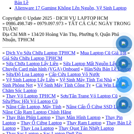
Bản Lề
Alienware 17 Gaming Không Lên Nguồn, Vệ Sinh Laptop
Copyright © Update 2025 · DỊCH VỤ LAPTOP HCM
» 0986.498.749 » 0979.097.973 » TẤT CẢ CÁC NGÀY TRONG
TUẦN!
Địa Chỉ Mới » 134/20 Hoàng Văn Thụ, Phường 9, Quận Phú
Nhuận, TPHCM
»
Dịch Vụ Sửa Chữa Laptop TPHCM
»
Mua Laptop Cũ Giá Tốt
»
Giá Sửa Chữa Laptop TPHCM
»
Sửa Chữa Laptop Lấy Liền
»
Sửa Laptop Mất Nguồn Lấy Liền
»
Chuyển Card màn hình (VGA) Onboard
»
Hàn/Sửa Bản Lề Laptop
»
Sửa/Độ Loa Laptop
»
Cấp Cứu Laptop Vô Nước
»
Vệ Sinh Laptop Lấy Liền
»
Vệ Sinh Máy Tính Tại Nhà
»
Vệ
Sinh Phòng Net
»
Vệ Sinh Máy Tính Công Ty
»
Cài Win Laptop
»
Chăm Sóc Laptop
»
Thay Vỏ Laptop TPHCM
»
Sơn/Tân Trang Vỏ Laptop Cũ
»
Sửa/Phục Hồi Vỏ Laptop Cũ
»
Nâng Cấp Laptop, Máy Tính
»
Nâng Cấp Ổ Cứng SSD Laptop
»
Nâng Cấp Ram Laptop Chính Hãng
»
Thay Bàn Phím Laptop
»
Thay Màn Hình Laptop
»
Thay Pin
Laptop
»
Thay Ổ Cứng Laptop
»
Thay Ram Laptop
»
Thay Bản Lề
Laptop
»
Thay Loa Laptop
»
Thay Quạt Tản Nhiệt Laptop
»
Thay Sạc Laptop
»
Sạc Laptop Dell Zin