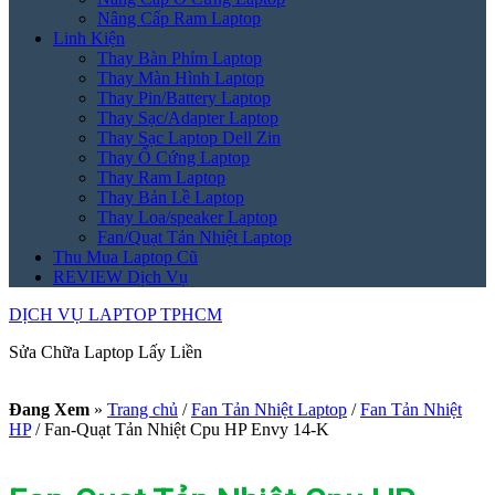
Nâng Cấp Ram Laptop
Linh Kiện
Thay Bàn Phím Laptop
Thay Màn Hình Laptop
Thay Pin/Battery Laptop
Thay Sạc/Adapter Laptop
Thay Sạc Laptop Dell Zin
Thay Ổ Cứng Laptop
Thay Ram Laptop
Thay Bản Lề Laptop
Thay Loa/speaker Laptop
Fan/Quạt Tản Nhiệt Laptop
Thu Mua Laptop Cũ
REVIEW Dịch Vụ
DỊCH VỤ LAPTOP TPHCM
Sửa Chữa Laptop Lấy Liền
Đang Xem
»
Trang chủ
/
Fan Tản Nhiệt Laptop
/
Fan Tản Nhiệt
HP
/
Fan-Quạt Tản Nhiệt Cpu HP Envy 14-K