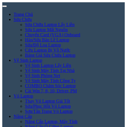
Trang Chủ
Sửa Chữa
Sửa Chữa Laptop Lấy Liền
Sửa Laptop Mất Nguồn
Chuyển Card (VGA) Onboard
Hàn/Sửa Bản Lề Laptop
Sửa/Độ Loa Laptop
Cứu Laptop Bị Vô Nước
Bảng Giá Sửa Chữa Laptop
Vệ Sinh Laptop
Vệ Sinh Laptop Lấy Liền
Vệ Sinh Máy Tính Tại Nhà
Vệ Sinh Phòng Net
Vệ Sinh Máy Tính Công Ty
COMBO Chăm Sóc Laptop
Cài Win 7, 8, 10, Driver, PM
Vỏ Laptop
Thay Vỏ Laptop Giá Tốt
Sửa/Phục Hồi Vỏ Laptop
Sơn/Tân Trang Vỏ Laptop
Nâng Cấp
Nâng Cấp Laptop, Máy Tính
Nâng Cấp Ổ Cứng Laptop