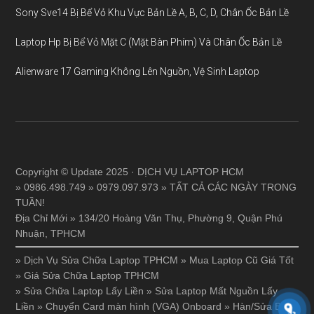
Sony Sve14 Bị Bể Vỏ Khu Vực Bản Lề A, B, C, D, Chân Ốc Bản Lề
Laptop Hp Bị Bể Vỏ Mặt C (Mặt Bàn Phím) Và Chân Ốc Bản Lề
Alienware 17 Gaming Không Lên Nguồn, Vệ Sinh Laptop
Copyright © Update 2025 · DỊCH VỤ LAPTOP HCM
» 0986.498.749 » 0979.097.973 » TẤT CẢ CÁC NGÀY TRONG
TUẦN!
Địa Chỉ Mới » 134/20 Hoàng Văn Thụ, Phường 9, Quận Phú
Nhuận, TPHCM
»
Dịch Vụ Sửa Chữa Laptop TPHCM
»
Mua Laptop Cũ Giá Tốt
»
Giá Sửa Chữa Laptop TPHCM
»
Sửa Chữa Laptop Lấy Liền
»
Sửa Laptop Mất Nguồn Lấy
Liền
»
Chuyển Card màn hình (VGA) Onboard
»
Hàn/Sửa Bản