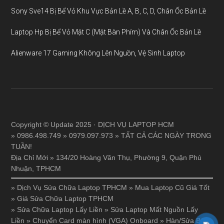
Sony Sve14 Bị Bể Vỏ Khu Vực Bản Lề A, B, C, D, Chân Ốc Bản Lề
Laptop Hp Bị Bể Vỏ Mặt C (Mặt Bàn Phím) Và Chân Ốc Bản Lề
Alienware 17 Gaming Không Lên Nguồn, Vệ Sinh Laptop
Copyright © Update 2025 · DỊCH VỤ LAPTOP HCM
» 0986.498.749 » 0979.097.973 » TẤT CẢ CÁC NGÀY TRONG
TUẦN!
Địa Chỉ Mới » 134/20 Hoàng Văn Thụ, Phường 9, Quận Phú
Nhuận, TPHCM
»
Dịch Vụ Sửa Chữa Laptop TPHCM
»
Mua Laptop Cũ Giá Tốt
»
Giá Sửa Chữa Laptop TPHCM
»
Sửa Chữa Laptop Lấy Liền
»
Sửa Laptop Mất Nguồn Lấy
Liền
»
Chuyển Card màn hình (VGA) Onboard
»
Hàn/Sửa Bản