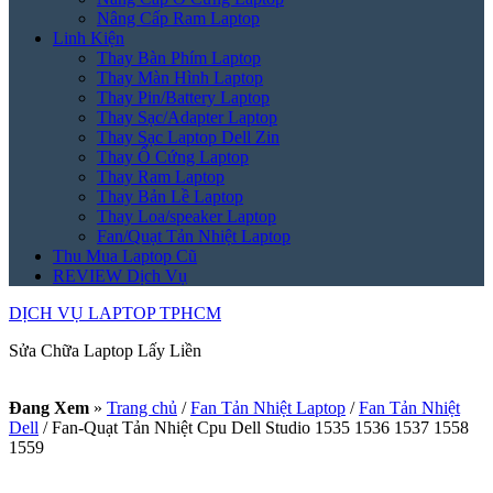
Nâng Cấp Ram Laptop
Linh Kiện
Thay Bàn Phím Laptop
Thay Màn Hình Laptop
Thay Pin/Battery Laptop
Thay Sạc/Adapter Laptop
Thay Sạc Laptop Dell Zin
Thay Ổ Cứng Laptop
Thay Ram Laptop
Thay Bản Lề Laptop
Thay Loa/speaker Laptop
Fan/Quạt Tản Nhiệt Laptop
Thu Mua Laptop Cũ
REVIEW Dịch Vụ
DỊCH VỤ LAPTOP TPHCM
Sửa Chữa Laptop Lấy Liền
Đang Xem
»
Trang chủ
/
Fan Tản Nhiệt Laptop
/
Fan Tản Nhiệt
Dell
/
Fan-Quạt Tản Nhiệt Cpu Dell Studio 1535 1536 1537 1558
1559