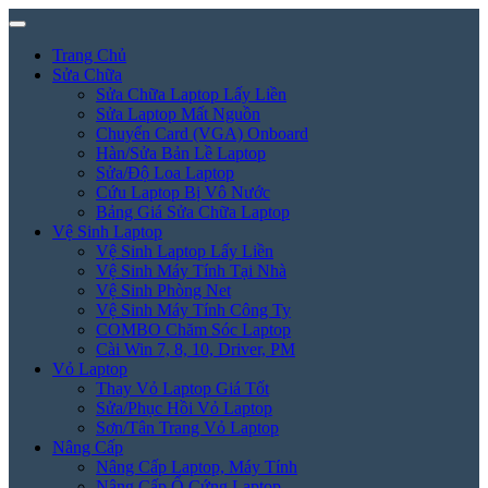
Trang Chủ
Sửa Chữa
Sửa Chữa Laptop Lấy Liền
Sửa Laptop Mất Nguồn
Chuyển Card (VGA) Onboard
Hàn/Sửa Bản Lề Laptop
Sửa/Độ Loa Laptop
Cứu Laptop Bị Vô Nước
Bảng Giá Sửa Chữa Laptop
Vệ Sinh Laptop
Vệ Sinh Laptop Lấy Liền
Vệ Sinh Máy Tính Tại Nhà
Vệ Sinh Phòng Net
Vệ Sinh Máy Tính Công Ty
COMBO Chăm Sóc Laptop
Cài Win 7, 8, 10, Driver, PM
Vỏ Laptop
Thay Vỏ Laptop Giá Tốt
Sửa/Phục Hồi Vỏ Laptop
Sơn/Tân Trang Vỏ Laptop
Nâng Cấp
Nâng Cấp Laptop, Máy Tính
Nâng Cấp Ổ Cứng Laptop