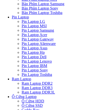
Bàn Phím Laptop Samsung
Bàn Phím Laptop Sony
Bàn Phím Laptop Toshiba
Pin Laptop
Pin Laptop LG
Pin Laptop MSI
Pin Laptop Samsung
Pin Laptop Acer
Pin Laptop Gateway
Pin Laptop Alienware
Pin Laptop Asus
Pin Laptop Hp
Pin Laptop Dell
Pin Laptop Lenovo
Pin Laptop IBM
Pin Laptop Sony
Pin Laptop Toshiba
Ram Laptop
Ram Laptop DDR2
Ram Laptop DDR3
Ram Laptop DDR3L
Ổ Cứng Laptop
Ổ Cứng HDD
Ổ Cứng SSD
Caddy Bay