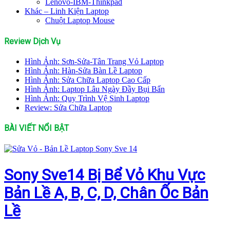
Lenovo-IBM-Thinkpad
Khác – Linh Kiện Laptop
Chuột Laptop Mouse
Review Dịch Vụ
Hình Ảnh: Sơn-Sửa-Tân Trang Vỏ Laptop
Hình Ảnh: Hàn-Sửa Bàn Lề Laptop
Hình Ảnh: Sửa Chữa Laptop Cao Cấp
Hình Ảnh: Laptop Lâu Ngày Đầy Bụi Bẩn
Hình Ảnh: Quy Trình Vệ Sinh Laptop
Review: Sửa Chữa Laptop
BÀI VIẾT NỔI BẬT
Sony Sve14 Bị Bể Vỏ Khu Vực
Bản Lề A, B, C, D, Chân Ốc Bản
Lề