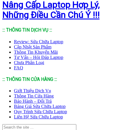
Nâng Cấp Laptop Hợp Lý,
Những Điều Cần Chú Ý !!!
::: THÔNG TIN DỊCH VỤ :::
Review: Sửa Chữa Laptop
Cập Nhật Sản Phẩm
Thông Tin Khuyến Mãi
Tư Vấn – Hỏi Đáp Laptop
Chưa Phân Loại
FAQ
::: THÔNG TIN CỬA HÀNG :::
Giới Thiệu Dịch Vụ
Thông Tin Cửa Hàng
Bảo Hành – Đổi Trả
Bảng Giá Sửa Chữa Laptop
Quy Trình Sửa Chữa Laptop
Liên Hệ Sửa Chữa Laptop