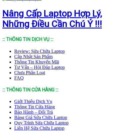
Nâng Cấp Laptop Hợp Lý,
Những Điều Cần Chú Ý !!!
::: THÔNG TIN DỊCH VỤ :::
Review: Sửa Chữa Laptop
Cập Nhật Sản Phẩm
Thông Tin Khuyến Mãi
Tư Vấn – Hỏi Đáp Laptop
Chưa Phân Loại
FAQ
::: THÔNG TIN CỬA HÀNG :::
Giới Thiệu Dịch Vụ
Thông Tin Cửa Hàng
Bảo Hành – Đổi Trả
Bảng Giá Sửa Chữa Laptop
Quy Trình Sửa Chữa Laptop
Liên Hệ Sửa Chữa Laptop