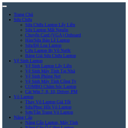
Trang Chủ
Sửa Chữa
Sửa Chữa Laptop Lấy Liền
Sửa Laptop Mất Nguồn
Chuyển Card (VGA) Onboard
Hàn/Sửa Bản Lề Laptop
Sửa/Độ Loa Laptop
Cứu Laptop Bị Vô Nước
Bảng Giá Sửa Chữa Laptop
Vệ Sinh Laptop
Vệ Sinh Laptop Lấy Liền
Vệ Sinh Máy Tính Tại Nhà
Vệ Sinh Phòng Net
Vệ Sinh Máy Tính Công Ty
COMBO Chăm Sóc Laptop
Cài Win 7, 8, 10, Driver, PM
Vỏ Laptop
Thay Vỏ Laptop Giá Tốt
Sửa/Phục Hồi Vỏ Laptop
Sơn/Tân Trang Vỏ Laptop
Nâng Cấp
Nâng Cấp Laptop, Máy Tính
Nâng Cấp Ổ Cứng Laptop