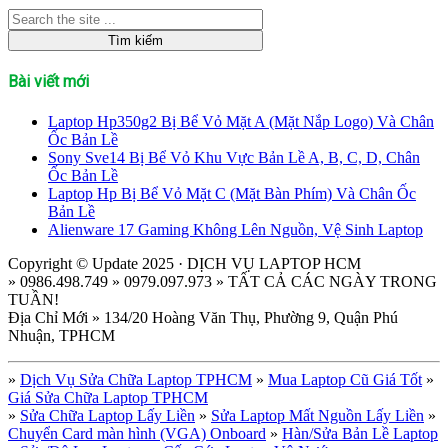
Bài viết mới
Laptop Hp350g2 Bị Bể Vỏ Mặt A (Mặt Nắp Logo) Và Chân
Ốc Bản Lề
Sony Sve14 Bị Bể Vỏ Khu Vực Bản Lề A, B, C, D, Chân
Ốc Bản Lề
Laptop Hp Bị Bể Vỏ Mặt C (Mặt Bàn Phím) Và Chân Ốc
Bản Lề
Alienware 17 Gaming Không Lên Nguồn, Vệ Sinh Laptop
Copyright © Update 2025 · DỊCH VỤ LAPTOP HCM
» 0986.498.749 » 0979.097.973 » TẤT CẢ CÁC NGÀY TRONG
TUẦN!
Địa Chỉ Mới » 134/20 Hoàng Văn Thụ, Phường 9, Quận Phú
Nhuận, TPHCM
»
Dịch Vụ Sửa Chữa Laptop TPHCM
»
Mua Laptop Cũ Giá Tốt
»
Giá Sửa Chữa Laptop TPHCM
»
Sửa Chữa Laptop Lấy Liền
»
Sửa Laptop Mất Nguồn Lấy Liền
»
Chuyển Card màn hình (VGA) Onboard
»
Hàn/Sửa Bản Lề Laptop