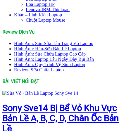
Loa Laptop HP
Lenovo-IBM-Thinkpad
Khác – Linh Kiện Laptop
Chuột Laptop Mouse
Review Dịch Vụ
Hình Ảnh: Sơn-Sửa-Tân Trang Vỏ Laptop
Hình Ảnh: Hàn-Sửa Bàn Lề Laptop
Hình Ảnh: Sửa Chữa Laptop Cao Cấp
Hình Ảnh: Laptop Lâu Ngày Đầy Bụi Bẩn
Hình Ảnh: Quy Trình Vệ Sinh Laptop
Review: Sửa Chữa Laptop
BÀI VIẾT NỔI BẬT
Sony Sve14 Bị Bể Vỏ Khu Vực
Bản Lề A, B, C, D, Chân Ốc Bản
Lề