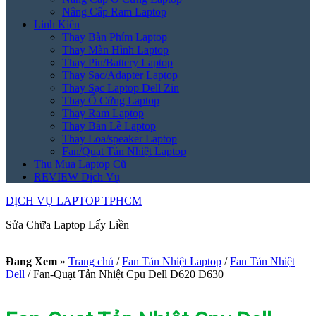
Nâng Cấp Ram Laptop
Linh Kiện
Thay Bàn Phím Laptop
Thay Màn Hình Laptop
Thay Pin/Battery Laptop
Thay Sạc/Adapter Laptop
Thay Sạc Laptop Dell Zin
Thay Ổ Cứng Laptop
Thay Ram Laptop
Thay Bản Lề Laptop
Thay Loa/speaker Laptop
Fan/Quạt Tản Nhiệt Laptop
Thu Mua Laptop Cũ
REVIEW Dịch Vụ
DỊCH VỤ LAPTOP TPHCM
Sửa Chữa Laptop Lấy Liền
Đang Xem
»
Trang chủ
/
Fan Tản Nhiệt Laptop
/
Fan Tản Nhiệt
Dell
/
Fan-Quạt Tản Nhiệt Cpu Dell D620 D630