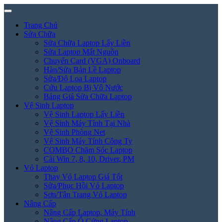
Trang Chủ
Sửa Chữa
Sửa Chữa Laptop Lấy Liền
Sửa Laptop Mất Nguồn
Chuyển Card (VGA) Onboard
Hàn/Sửa Bản Lề Laptop
Sửa/Độ Loa Laptop
Cứu Laptop Bị Vô Nước
Bảng Giá Sửa Chữa Laptop
Vệ Sinh Laptop
Vệ Sinh Laptop Lấy Liền
Vệ Sinh Máy Tính Tại Nhà
Vệ Sinh Phòng Net
Vệ Sinh Máy Tính Công Ty
COMBO Chăm Sóc Laptop
Cài Win 7, 8, 10, Driver, PM
Vỏ Laptop
Thay Vỏ Laptop Giá Tốt
Sửa/Phục Hồi Vỏ Laptop
Sơn/Tân Trang Vỏ Laptop
Nâng Cấp
Nâng Cấp Laptop, Máy Tính
Nâng Cấp Ổ Cứng Laptop