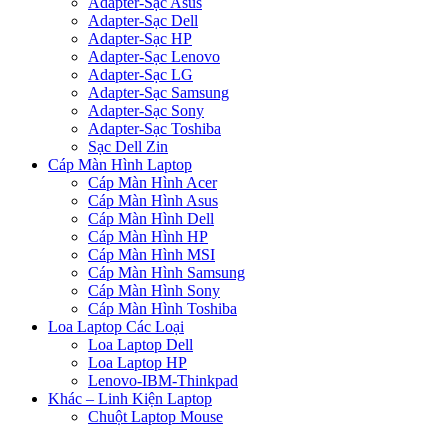
Adapter-Sạc Asus
Adapter-Sạc Dell
Adapter-Sạc HP
Adapter-Sạc Lenovo
Adapter-Sạc LG
Adapter-Sạc Samsung
Adapter-Sạc Sony
Adapter-Sạc Toshiba
Sạc Dell Zin
Cáp Màn Hình Laptop
Cáp Màn Hình Acer
Cáp Màn Hình Asus
Cáp Màn Hình Dell
Cáp Màn Hình HP
Cáp Màn Hình MSI
Cáp Màn Hình Samsung
Cáp Màn Hình Sony
Cáp Màn Hình Toshiba
Loa Laptop Các Loại
Loa Laptop Dell
Loa Laptop HP
Lenovo-IBM-Thinkpad
Khác – Linh Kiện Laptop
Chuột Laptop Mouse