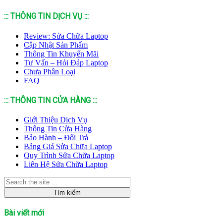
::: THÔNG TIN DỊCH VỤ :::
Review: Sửa Chữa Laptop
Cập Nhật Sản Phẩm
Thông Tin Khuyến Mãi
Tư Vấn – Hỏi Đáp Laptop
Chưa Phân Loại
FAQ
::: THÔNG TIN CỬA HÀNG :::
Giới Thiệu Dịch Vụ
Thông Tin Cửa Hàng
Bảo Hành – Đổi Trả
Bảng Giá Sửa Chữa Laptop
Quy Trình Sửa Chữa Laptop
Liên Hệ Sửa Chữa Laptop
Bài viết mới