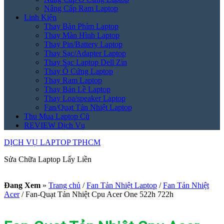
Nâng Cấp Ram Laptop
Linh Kiện
Thay Bàn Phím Laptop
Thay Màn Hình Laptop
Thay Pin/Battery Laptop
Thay Sạc/Adapter Laptop
Thay Sạc Laptop Dell Zin
Thay Ổ Cứng Laptop
Thay Ram Laptop
Thay Bản Lề Laptop
Thay Loa/speaker Laptop
Fan/Quạt Tản Nhiệt Laptop
Thu Mua Laptop Cũ
REVIEW Dịch Vụ
DỊCH VỤ LAPTOP TPHCM
Sửa Chữa Laptop Lấy Liền
Đang Xem
»
Trang chủ
/
Fan Tản Nhiệt Laptop
/
Fan Tản Nhiệt
Acer
/
Fan-Quạt Tản Nhiệt Cpu Acer One 522h 722h