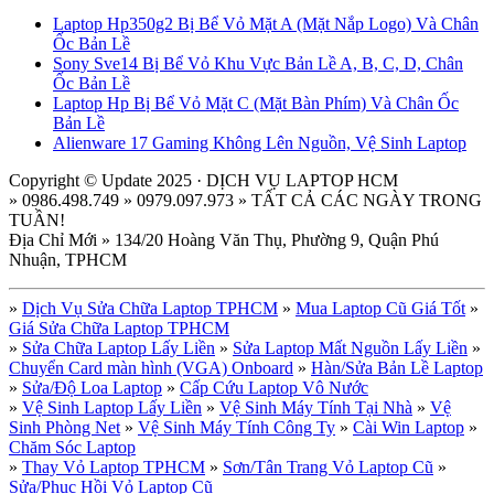
Laptop Hp350g2 Bị Bể Vỏ Mặt A (Mặt Nắp Logo) Và Chân
Ốc Bản Lề
Sony Sve14 Bị Bể Vỏ Khu Vực Bản Lề A, B, C, D, Chân
Ốc Bản Lề
Laptop Hp Bị Bể Vỏ Mặt C (Mặt Bàn Phím) Và Chân Ốc
Bản Lề
Alienware 17 Gaming Không Lên Nguồn, Vệ Sinh Laptop
Copyright © Update 2025 · DỊCH VỤ LAPTOP HCM
» 0986.498.749 » 0979.097.973 » TẤT CẢ CÁC NGÀY TRONG
TUẦN!
Địa Chỉ Mới » 134/20 Hoàng Văn Thụ, Phường 9, Quận Phú
Nhuận, TPHCM
»
Dịch Vụ Sửa Chữa Laptop TPHCM
»
Mua Laptop Cũ Giá Tốt
»
Giá Sửa Chữa Laptop TPHCM
»
Sửa Chữa Laptop Lấy Liền
»
Sửa Laptop Mất Nguồn Lấy Liền
»
Chuyển Card màn hình (VGA) Onboard
»
Hàn/Sửa Bản Lề Laptop
»
Sửa/Độ Loa Laptop
»
Cấp Cứu Laptop Vô Nước
»
Vệ Sinh Laptop Lấy Liền
»
Vệ Sinh Máy Tính Tại Nhà
»
Vệ
Sinh Phòng Net
»
Vệ Sinh Máy Tính Công Ty
»
Cài Win Laptop
»
Chăm Sóc Laptop
»
Thay Vỏ Laptop TPHCM
»
Sơn/Tân Trang Vỏ Laptop Cũ
»
Sửa/Phục Hồi Vỏ Laptop Cũ