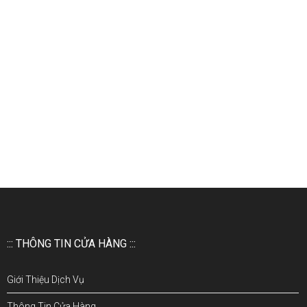
::: THÔNG TIN CỬA HÀNG :::
Giới Thiệu Dịch Vụ
Thông Tin Cửa Hàng