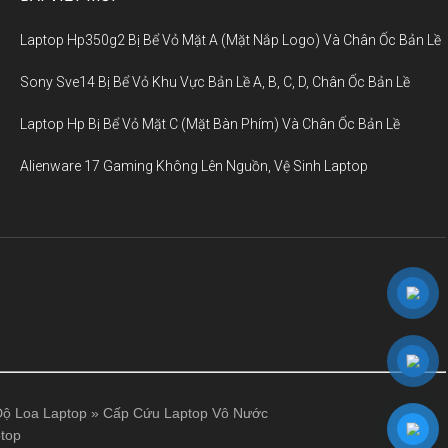
Laptop Hp350g2 Bị Bể Vỏ Mặt A (Mặt Nắp Logo) Và Chân Ốc Bản Lề
Sony Sve14 Bị Bể Vỏ Khu Vực Bản Lề A, B, C, D, Chân Ốc Bản Lề
Laptop Hp Bị Bể Vỏ Mặt C (Mặt Bàn Phím) Và Chân Ốc Bản Lề
Alienware 17 Gaming Không Lên Nguồn, Vệ Sinh Laptop
ộ Loa Laptop
»
Cấp Cứu Laptop Vô Nước
top