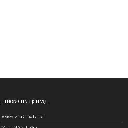
::: THÔNG TIN DỊCH VỤ :::
Review: Sửa Chữa Laptop
Cập Nhật Sản Phẩm