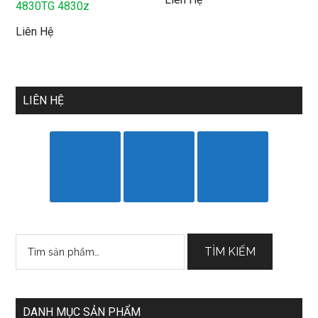
4830TG 4830z
Liên Hệ
LIÊN HỆ
Tìm
TÌM KIẾM
kiếm:
DANH MỤC SẢN PHẨM