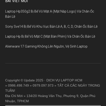
BÀI VIẾT MỚI
Laptop Hp350g2 Bị Bể Vỏ Mặt A (Mặt Nắp Logo) Và Chân Ốc
Bản Lề
Sony Sve14 Bị Bể Vỏ Khu Vực Bản Lề A, B, C, D, Chân Ốc Bản Lề
Laptop Hp Bị Bể Vỏ Mặt C (Mặt Bàn Phím) Và Chân Ốc Bản Lề
Alienware 17 Gaming Không Lên Nguồn, Vệ Sinh Laptop
Copyright © Update 2025 · DỊCH VỤ LAPTOP HCM
» 0986.498.749 » 0979.097.973 » TẤT CẢ CÁC NGÀY TRONG
TUẦN!
Địa Chỉ Mới » 134/20 Hoàng Văn Thụ, Phường 9, Quận Phú
Nhuận, TPHCM