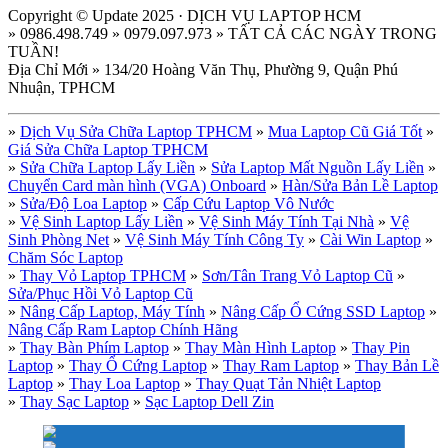
Copyright © Update 2025 · DỊCH VỤ LAPTOP HCM
» 0986.498.749 » 0979.097.973 » TẤT CẢ CÁC NGÀY TRONG
TUẦN!
Địa Chỉ Mới » 134/20 Hoàng Văn Thụ, Phường 9, Quận Phú
Nhuận, TPHCM
»
Dịch Vụ Sửa Chữa Laptop TPHCM
»
Mua Laptop Cũ Giá Tốt
»
Giá Sửa Chữa Laptop TPHCM
»
Sửa Chữa Laptop Lấy Liền
»
Sửa Laptop Mất Nguồn Lấy Liền
»
Chuyển Card màn hình (VGA) Onboard
»
Hàn/Sửa Bản Lề Laptop
»
Sửa/Độ Loa Laptop
»
Cấp Cứu Laptop Vô Nước
»
Vệ Sinh Laptop Lấy Liền
»
Vệ Sinh Máy Tính Tại Nhà
»
Vệ
Sinh Phòng Net
»
Vệ Sinh Máy Tính Công Ty
»
Cài Win Laptop
»
Chăm Sóc Laptop
»
Thay Vỏ Laptop TPHCM
»
Sơn/Tân Trang Vỏ Laptop Cũ
»
Sửa/Phục Hồi Vỏ Laptop Cũ
»
Nâng Cấp Laptop, Máy Tính
»
Nâng Cấp Ổ Cứng SSD Laptop
»
Nâng Cấp Ram Laptop Chính Hãng
»
Thay Bàn Phím Laptop
»
Thay Màn Hình Laptop
»
Thay Pin
Laptop
»
Thay Ổ Cứng Laptop
»
Thay Ram Laptop
»
Thay Bản Lề
Laptop
»
Thay Loa Laptop
»
Thay Quạt Tản Nhiệt Laptop
»
Thay Sạc Laptop
»
Sạc Laptop Dell Zin