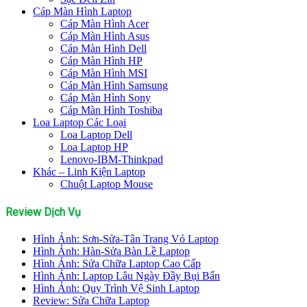
Cáp Màn Hình Laptop
Cáp Màn Hình Acer
Cáp Màn Hình Asus
Cáp Màn Hình Dell
Cáp Màn Hình HP
Cáp Màn Hình MSI
Cáp Màn Hình Samsung
Cáp Màn Hình Sony
Cáp Màn Hình Toshiba
Loa Laptop Các Loại
Loa Laptop Dell
Loa Laptop HP
Lenovo-IBM-Thinkpad
Khác – Linh Kiện Laptop
Chuột Laptop Mouse
Review Dịch Vụ
Hình Ảnh: Sơn-Sửa-Tân Trang Vỏ Laptop
Hình Ảnh: Hàn-Sửa Bàn Lề Laptop
Hình Ảnh: Sửa Chữa Laptop Cao Cấp
Hình Ảnh: Laptop Lâu Ngày Đầy Bụi Bẩn
Hình Ảnh: Quy Trình Vệ Sinh Laptop
Review: Sửa Chữa Laptop