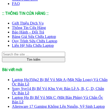
FAQ
::: THÔNG TIN CỬA HÀNG :::
Giới Thiệu Dịch Vụ
Thông Tin Cửa Hàng
Bảo Hành – Đổi Trả
Bảng Giá Sửa Chữa Laptop
Quy Trình Sửa Chữa Laptop
Liên Hệ Sửa Chữa Laptop
Bài viết mới
Laptop Hp350g2 Bị Bể Vỏ Mặt A (Mặt Nắp Logo) Và Chân
Ốc Bản Lề
Sony Sve14 Bị Bể Vỏ Khu Vực Bản Lề A, B, C, D, Chân
Ốc Bản Lề
Laptop Hp Bị Bể Vỏ Mặt C (Mặt Bàn Phím) Và Chân Ốc
Bản Lề
Alienware 17 Gaming Không Lên Nguồn, Vệ Sinh Laptop