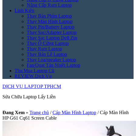
Nâng Cấp Ram Laptop
Linh Kiện
Thay Bàn Phím Laptop
Thay Màn Hình Laptop
Thay Pin/Battery Laptop
Thay Sạc/Adapter Laptop
Thay Sạc Laptop Dell Zin
Thay Ổ Cứng Laptop
Thay Ram Laptop
Thay Bản Lề Laptop
Thay Loa/speaker Laptop
Fan/Quạt Tản Nhiệt Laptop
Thu Mua Laptop Cũ
REVIEW Dịch Vụ
DỊCH VỤ LAPTOP TPHCM
Sửa Chữa Laptop Lấy Liền
Đang Xem
»
Trang chủ
/
Cáp Màn Hình Laptop
/
Cáp Màn Hình
HP G61 Cq61 Screen Cable