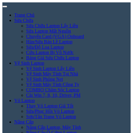
Trang Chủ
Sửa Chữa
Sửa Chữa Laptop Lấy Liền
Sửa Laptop Mất Nguồn
Chuyển Card (VGA) Onboard
Hàn/Sửa Bản Lề Laptop
Sửa/Độ Loa Laptop
Cứu Laptop Bị Vô Nước
Bảng Giá Sửa Chữa Laptop
Vệ Sinh Laptop
Vệ Sinh Laptop Lấy Liền
Vệ Sinh Máy Tính Tại Nhà
Vệ Sinh Phòng Net
Vệ Sinh Máy Tính Công Ty
COMBO Chăm Sóc Laptop
Cài Win 7, 8, 10, Driver, PM
Vỏ Laptop
Thay Vỏ Laptop Giá Tốt
Sửa/Phục Hồi Vỏ Laptop
Sơn/Tân Trang Vỏ Laptop
Nâng Cấp
Nâng Cấp Laptop, Máy Tính
Nâng Cấp Ổ Cứng Laptop