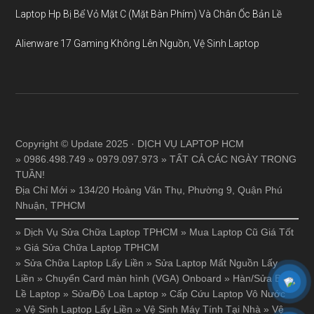
Laptop Hp Bị Bể Vỏ Mặt C (Mặt Bàn Phím) Và Chân Ốc Bản Lề
Alienware 17 Gaming Không Lên Nguồn, Vệ Sinh Laptop
Copyright © Update 2025 · DỊCH VỤ LAPTOP HCM
» 0986.498.749 » 0979.097.973 » TẤT CẢ CÁC NGÀY TRONG
TUẦN!
Địa Chỉ Mới » 134/20 Hoàng Văn Thụ, Phường 9, Quận Phú
Nhuận, TPHCM
»
Dịch Vụ Sửa Chữa Laptop TPHCM
»
Mua Laptop Cũ Giá Tốt
»
Giá Sửa Chữa Laptop TPHCM
»
Sửa Chữa Laptop Lấy Liền
»
Sửa Laptop Mất Nguồn Lấy
Liền
»
Chuyển Card màn hình (VGA) Onboard
»
Hàn/Sửa Bản
Lề Laptop
»
Sửa/Độ Loa Laptop
»
Cấp Cứu Laptop Vô Nước
»
Vệ Sinh Laptop Lấy Liền
»
Vệ Sinh Máy Tính Tại Nhà
»
Vệ