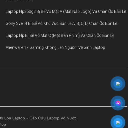
Laptop Hp350g2 Bị Bể Vỏ Mặt A (Mặt Nắp Logo) Và Chân Ốc Bản Lề
Sony Sve14 Bị Bể Vỏ Khu Vực Bản Lề A, B, C, D, Chân Ốc Bản Lề
Laptop Hp Bị Bể Vỏ Mặt C (Mặt Bàn Phím) Và Chân Ốc Bản Lề
Alienware 17 Gaming Không Lên Nguồn, Vệ Sinh Laptop
ộ Loa Laptop
»
Cấp Cứu Laptop Vô Nước
top