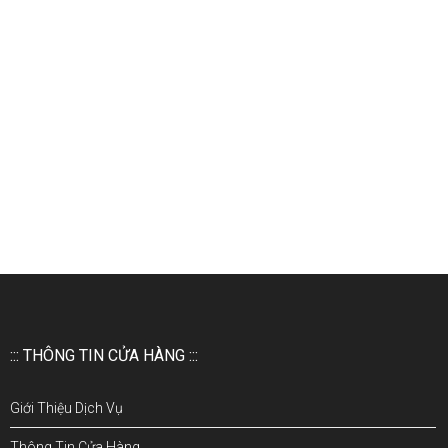
::: THÔNG TIN CỬA HÀNG :::
Giới Thiệu Dịch Vụ
Thông Tin Cửa Hàng