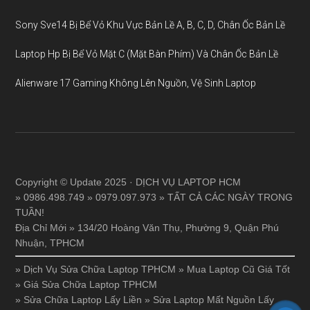
Sony Sve14 Bị Bể Vỏ Khu Vực Bản Lề A, B, C, D, Chân Ốc Bản Lề
Laptop Hp Bị Bể Vỏ Mặt C (Mặt Bàn Phím) Và Chân Ốc Bản Lề
Alienware 17 Gaming Không Lên Nguồn, Vệ Sinh Laptop
Copyright © Update 2025 · DỊCH VỤ LAPTOP HCM
» 0986.498.749 » 0979.097.973 » TẤT CẢ CÁC NGÀY TRONG
TUẦN!
Địa Chỉ Mới » 134/20 Hoàng Văn Thụ, Phường 9, Quận Phú
Nhuận, TPHCM
»
Dịch Vụ Sửa Chữa Laptop TPHCM
»
Mua Laptop Cũ Giá Tốt
»
Giá Sửa Chữa Laptop TPHCM
»
Sửa Chữa Laptop Lấy Liền
»
Sửa Laptop Mất Nguồn Lấy