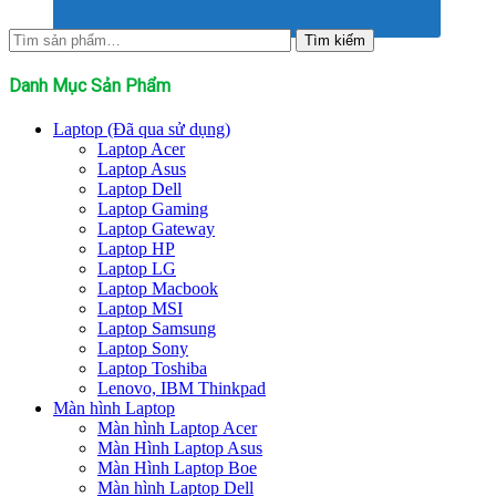
Tìm
Tìm kiếm
kiếm:
Danh Mục Sản Phẩm
Laptop (Đã qua sử dụng)
Laptop Acer
Laptop Asus
Laptop Dell
Laptop Gaming
Laptop Gateway
Laptop HP
Laptop LG
Laptop Macbook
Laptop MSI
Laptop Samsung
Laptop Sony
Laptop Toshiba
Lenovo, IBM Thinkpad
Màn hình Laptop
Màn hình Laptop Acer
Màn Hình Laptop Asus
Màn Hình Laptop Boe
Màn hình Laptop Dell