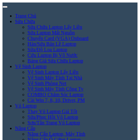
Trang Chủ
Sửa Chữa
Sửa Chữa Laptop Lấy Liền
Sửa Laptop Mất Nguồn
Chuyển Card (VGA) Onboard
Hàn/Sửa Bản Lề Laptop
Sửa/Độ Loa Laptop
Cứu Laptop Bị Vô Nước
Bảng Giá Sửa Chữa Laptop
Vệ Sinh Laptop
Vệ Sinh Laptop Lấy Liền
Vệ Sinh Máy Tính Tại Nhà
Vệ Sinh Phòng Net
Vệ Sinh Máy Tính Công Ty
COMBO Chăm Sóc Laptop
Cài Win 7, 8, 10, Driver, PM
Vỏ Laptop
Thay Vỏ Laptop Giá Tốt
Sửa/Phục Hồi Vỏ Laptop
Sơn/Tân Trang Vỏ Laptop
Nâng Cấp
Nâng Cấp Laptop, Máy Tính
Nâng Cấp Ổ Cứng Laptop