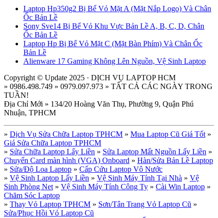
Laptop Hp350g2 Bị Bể Vỏ Mặt A (Mặt Nắp Logo) Và Chân
Ốc Bản Lề
Sony Sve14 Bị Bể Vỏ Khu Vực Bản Lề A, B, C, D, Chân
Ốc Bản Lề
Laptop Hp Bị Bể Vỏ Mặt C (Mặt Bàn Phím) Và Chân Ốc
Bản Lề
Alienware 17 Gaming Không Lên Nguồn, Vệ Sinh Laptop
Copyright © Update 2025 · DỊCH VỤ LAPTOP HCM
» 0986.498.749 » 0979.097.973 » TẤT CẢ CÁC NGÀY TRONG
TUẦN!
Địa Chỉ Mới » 134/20 Hoàng Văn Thụ, Phường 9, Quận Phú
Nhuận, TPHCM
»
Dịch Vụ Sửa Chữa Laptop TPHCM
»
Mua Laptop Cũ Giá Tốt
»
Giá Sửa Chữa Laptop TPHCM
»
Sửa Chữa Laptop Lấy Liền
»
Sửa Laptop Mất Nguồn Lấy Liền
»
Chuyển Card màn hình (VGA) Onboard
»
Hàn/Sửa Bản Lề Laptop
»
Sửa/Độ Loa Laptop
»
Cấp Cứu Laptop Vô Nước
»
Vệ Sinh Laptop Lấy Liền
»
Vệ Sinh Máy Tính Tại Nhà
»
Vệ
Sinh Phòng Net
»
Vệ Sinh Máy Tính Công Ty
»
Cài Win Laptop
»
Chăm Sóc Laptop
»
Thay Vỏ Laptop TPHCM
»
Sơn/Tân Trang Vỏ Laptop Cũ
»
Sửa/Phục Hồi Vỏ Laptop Cũ