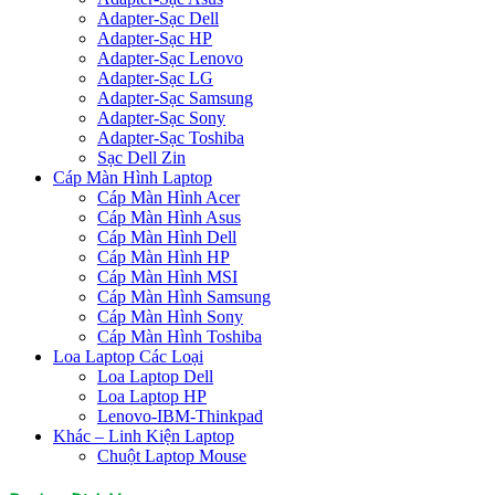
Adapter-Sạc Dell
Adapter-Sạc HP
Adapter-Sạc Lenovo
Adapter-Sạc LG
Adapter-Sạc Samsung
Adapter-Sạc Sony
Adapter-Sạc Toshiba
Sạc Dell Zin
Cáp Màn Hình Laptop
Cáp Màn Hình Acer
Cáp Màn Hình Asus
Cáp Màn Hình Dell
Cáp Màn Hình HP
Cáp Màn Hình MSI
Cáp Màn Hình Samsung
Cáp Màn Hình Sony
Cáp Màn Hình Toshiba
Loa Laptop Các Loại
Loa Laptop Dell
Loa Laptop HP
Lenovo-IBM-Thinkpad
Khác – Linh Kiện Laptop
Chuột Laptop Mouse