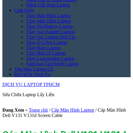
Nâng Cấp Ram Laptop
Linh Kiện
Thay Bàn Phím Laptop
Thay Màn Hình Laptop
Thay Pin/Battery Laptop
Thay Sạc/Adapter Laptop
Thay Sạc Laptop Dell Zin
Thay Ổ Cứng Laptop
Thay Ram Laptop
Thay Bản Lề Laptop
Thay Loa/speaker Laptop
Fan/Quạt Tản Nhiệt Laptop
Thu Mua Laptop Cũ
REVIEW Dịch Vụ
DỊCH VỤ LAPTOP TPHCM
Sửa Chữa Laptop Lấy Liền
Đang Xem
»
Trang chủ
/
Cáp Màn Hình Laptop
/
Cáp Màn Hình
Dell V131 V131d Screen Cable