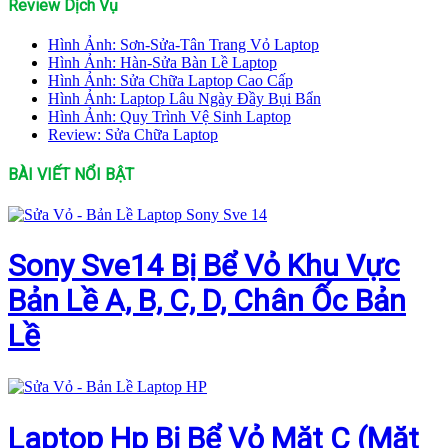
Review Dịch Vụ
Hình Ảnh: Sơn-Sửa-Tân Trang Vỏ Laptop
Hình Ảnh: Hàn-Sửa Bàn Lề Laptop
Hình Ảnh: Sửa Chữa Laptop Cao Cấp
Hình Ảnh: Laptop Lâu Ngày Đầy Bụi Bẩn
Hình Ảnh: Quy Trình Vệ Sinh Laptop
Review: Sửa Chữa Laptop
BÀI VIẾT NỔI BẬT
Sony Sve14 Bị Bể Vỏ Khu Vực
Bản Lề A, B, C, D, Chân Ốc Bản
Lề
Laptop Hp Bị Bể Vỏ Mặt C (Mặt