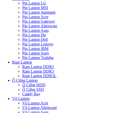
Pin Laptop LG
Pin Laptop MSI
Pin Laptop Samsung
Pin Laptop Acer
Pin Laptop Gateway
Pin Laptop Alienware
Pin Laptop Asus
Pin Laptop Hp
Pin Laptop Dell
Pin Laptop Lenovo
Pin Laptop IBM
Pin Laptop Sony
Pin Laptop Toshiba
Ram Laptop
Ram Laptop DDR2
Ram Laptop DDR3
Ram Laptop DDR3L
Ổ Cứng Laptop
Ổ Cứng HDD
Ổ Cứng SSD
Caddy Bay
Vỏ Laptop
Vỏ Laptop Acer
Vỏ Laptop Alienware
Vỏ Laptop Asus