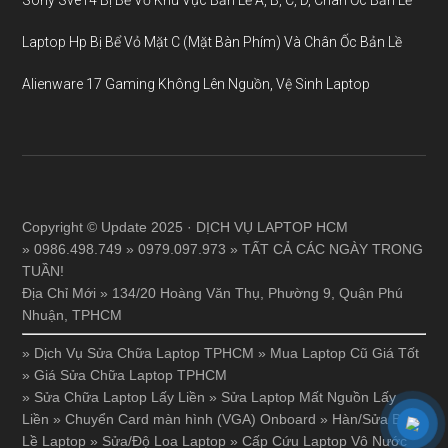
Laptop Hp Bị Bể Vỏ Mặt C (Mặt Bàn Phím) Và Chân Ốc Bản Lề
Alienware 17 Gaming Không Lên Nguồn, Vệ Sinh Laptop
Copyright © Update 2025 · DỊCH VỤ LAPTOP HCM
» 0986.498.749 » 0979.097.973 » TẤT CẢ CÁC NGÀY TRONG
TUẦN!
Địa Chỉ Mới » 134/20 Hoàng Văn Thụ, Phường 9, Quận Phú
Nhuận, TPHCM
»
Dịch Vụ Sửa Chữa Laptop TPHCM
»
Mua Laptop Cũ Giá Tốt
»
Giá Sửa Chữa Laptop TPHCM
»
Sửa Chữa Laptop Lấy Liền
»
Sửa Laptop Mất Nguồn Lấy
Liền
»
Chuyển Card màn hình (VGA) Onboard
»
Hàn/Sửa Bản
Lề Laptop
»
Sửa/Độ Loa Laptop
»
Cấp Cứu Laptop Vô Nước