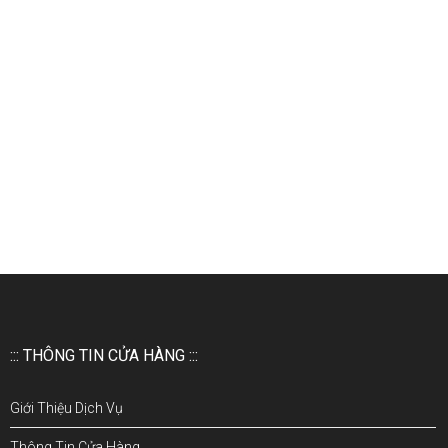
::: THÔNG TIN CỬA HÀNG :::
Giới Thiệu Dịch Vụ
Thông Tin Cửa Hàng