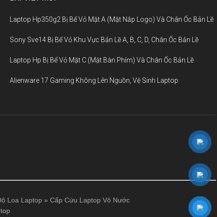
Laptop Hp350g2 Bị Bể Vỏ Mặt A (Mặt Nắp Logo) Và Chân Ốc Bản Lề
Sony Sve14 Bị Bể Vỏ Khu Vực Bản Lề A, B, C, D, Chân Ốc Bản Lề
Laptop Hp Bị Bể Vỏ Mặt C (Mặt Bàn Phím) Và Chân Ốc Bản Lề
Alienware 17 Gaming Không Lên Nguồn, Vệ Sinh Laptop
ộ Loa Laptop
»
Cấp Cứu Laptop Vô Nước
top