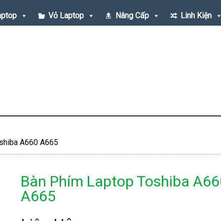
aptop
Vỏ Laptop
Nâng Cấp
Linh Kiện
shiba A660 A665
Bàn Phím Laptop Toshiba A66
A665