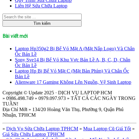
Quy Trình Sửa Chữa Laptop
Liên Hệ Sửa Chữa Laptop
Bài viết mới
Laptop Hp350g2 Bị Bể Vỏ Mặt A (Mặt Nắp Logo) Và Chân
Ốc Bản Lề
Sony Sve14 Bị Bể Vỏ Khu Vực Bản Lề A, B, C, D, Chân
Ốc Bản Lề
Laptop Hp Bị Bể Vỏ Mặt C (Mặt Bàn Phím) Và Chân Ốc
Bản Lề
Alienware 17 Gaming Không Lên Nguồn, Vệ Sinh Laptop
Copyright © Update 2025 · DỊCH VỤ LAPTOP HCM
» 0986.498.749 » 0979.097.973 » TẤT CẢ CÁC NGÀY TRONG
TUẦN!
Địa Chỉ Mới » 134/20 Hoàng Văn Thụ, Phường 9, Quận Phú
Nhuận, TPHCM
»
Dịch Vụ Sửa Chữa Laptop TPHCM
»
Mua Laptop Cũ Giá Tốt
»
Giá Sửa Chữa Laptop TPHCM