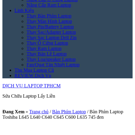
Nâng Cấp Ram Laptop
Linh Kiện
Thay Bàn Phím Laptop
Thay Màn Hình Laptop
Thay Pin/Battery Laptop
Thay Sạc/Adapter Laptop
Thay Sạc Laptop Dell Zin
Thay Ổ Cứng Laptop
Thay Ram Laptop
Thay Bản Lề Laptop
Thay Loa/speaker Laptop
Fan/Quạt Tản Nhiệt Laptop
Thu Mua Laptop Cũ
REVIEW Dịch Vụ
DỊCH VỤ LAPTOP TPHCM
Sửa Chữa Laptop Lấy Liền
Đang Xem
»
Trang chủ
/
Bàn Phím Laptop
/
Bàn Phím Laptop
Toshiba L645 L640 C640 C645 C600 L635 745 đen