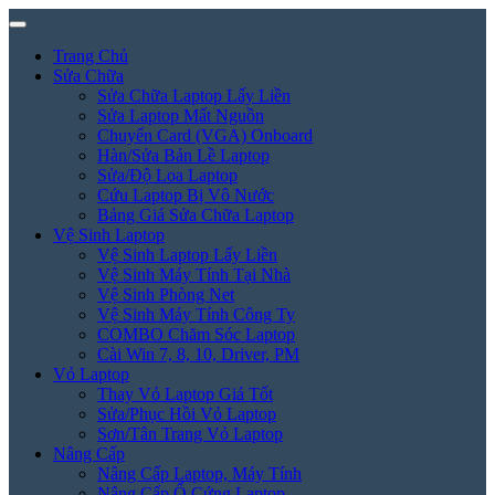
Trang Chủ
Sửa Chữa
Sửa Chữa Laptop Lấy Liền
Sửa Laptop Mất Nguồn
Chuyển Card (VGA) Onboard
Hàn/Sửa Bản Lề Laptop
Sửa/Độ Loa Laptop
Cứu Laptop Bị Vô Nước
Bảng Giá Sửa Chữa Laptop
Vệ Sinh Laptop
Vệ Sinh Laptop Lấy Liền
Vệ Sinh Máy Tính Tại Nhà
Vệ Sinh Phòng Net
Vệ Sinh Máy Tính Công Ty
COMBO Chăm Sóc Laptop
Cài Win 7, 8, 10, Driver, PM
Vỏ Laptop
Thay Vỏ Laptop Giá Tốt
Sửa/Phục Hồi Vỏ Laptop
Sơn/Tân Trang Vỏ Laptop
Nâng Cấp
Nâng Cấp Laptop, Máy Tính
Nâng Cấp Ổ Cứng Laptop