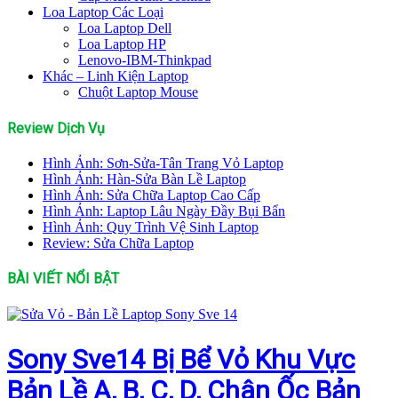
Loa Laptop Các Loại
Loa Laptop Dell
Loa Laptop HP
Lenovo-IBM-Thinkpad
Khác – Linh Kiện Laptop
Chuột Laptop Mouse
Review Dịch Vụ
Hình Ảnh: Sơn-Sửa-Tân Trang Vỏ Laptop
Hình Ảnh: Hàn-Sửa Bàn Lề Laptop
Hình Ảnh: Sửa Chữa Laptop Cao Cấp
Hình Ảnh: Laptop Lâu Ngày Đầy Bụi Bẩn
Hình Ảnh: Quy Trình Vệ Sinh Laptop
Review: Sửa Chữa Laptop
BÀI VIẾT NỔI BẬT
Sony Sve14 Bị Bể Vỏ Khu Vực
Bản Lề A, B, C, D, Chân Ốc Bản