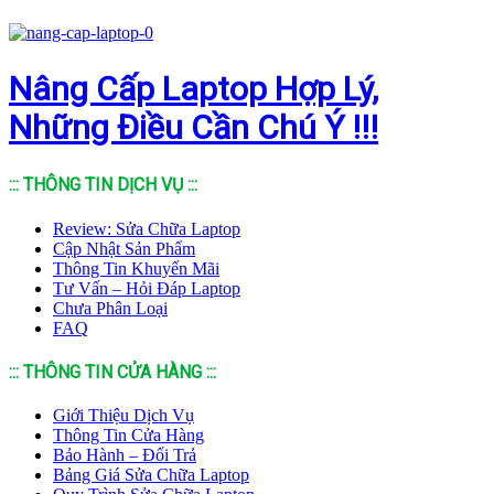
Nâng Cấp Laptop Hợp Lý,
Những Điều Cần Chú Ý !!!
::: THÔNG TIN DỊCH VỤ :::
Review: Sửa Chữa Laptop
Cập Nhật Sản Phẩm
Thông Tin Khuyến Mãi
Tư Vấn – Hỏi Đáp Laptop
Chưa Phân Loại
FAQ
::: THÔNG TIN CỬA HÀNG :::
Giới Thiệu Dịch Vụ
Thông Tin Cửa Hàng
Bảo Hành – Đổi Trả
Bảng Giá Sửa Chữa Laptop