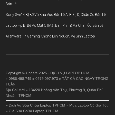
Bản Lề
Sony Sve14 Bị Bể Vỏ Khu Vực Bản Lề A, B, C, D, Chân Ốc Bản Lề
Laptop Hp Bị Bể Vỏ Mặt C (Mặt Bàn Phím) Và Chân Ốc Bản Lề
Alienware 17 Gaming Không Lên Nguồn, Vệ Sinh Laptop
Copyright © Update 2025 · DỊCH VỤ LAPTOP HCM
» 0986.498.749 » 0979.097.973 » TẤT CẢ CÁC NGÀY TRONG
TUẦN!
Địa Chỉ Mới » 134/20 Hoàng Văn Thụ, Phường 9, Quận Phú
Nhuận, TPHCM
»
Dịch Vụ Sửa Chữa Laptop TPHCM
»
Mua Laptop Cũ Giá Tốt
»
Giá Sửa Chữa Laptop TPHCM