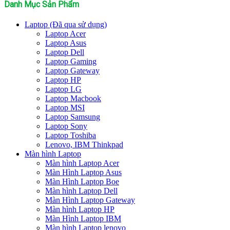
Danh Mục Sản Phẩm
Laptop (Đã qua sử dụng)
Laptop Acer
Laptop Asus
Laptop Dell
Laptop Gaming
Laptop Gateway
Laptop HP
Laptop LG
Laptop Macbook
Laptop MSI
Laptop Samsung
Laptop Sony
Laptop Toshiba
Lenovo, IBM Thinkpad
Màn hình Laptop
Màn hình Laptop Acer
Màn Hình Laptop Asus
Màn Hình Laptop Boe
Màn hình Laptop Dell
Màn Hình Laptop Gateway
Màn hình Laptop HP
Màn Hình Laptop IBM
Màn hình Laptop lenovo