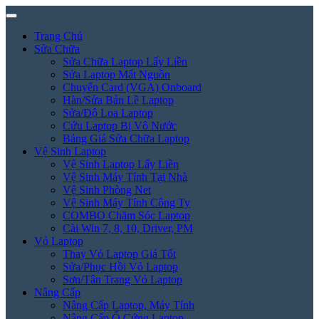
Trang Chủ
Sửa Chữa
Sửa Chữa Laptop Lấy Liền
Sửa Laptop Mất Nguồn
Chuyển Card (VGA) Onboard
Hàn/Sửa Bản Lề Laptop
Sửa/Độ Loa Laptop
Cứu Laptop Bị Vô Nước
Bảng Giá Sửa Chữa Laptop
Vệ Sinh Laptop
Vệ Sinh Laptop Lấy Liền
Vệ Sinh Máy Tính Tại Nhà
Vệ Sinh Phòng Net
Vệ Sinh Máy Tính Công Ty
COMBO Chăm Sóc Laptop
Cài Win 7, 8, 10, Driver, PM
Vỏ Laptop
Thay Vỏ Laptop Giá Tốt
Sửa/Phục Hồi Vỏ Laptop
Sơn/Tân Trang Vỏ Laptop
Nâng Cấp
Nâng Cấp Laptop, Máy Tính
Nâng Cấp Ổ Cứng Laptop