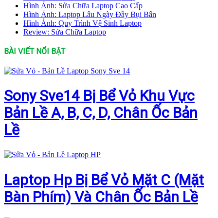
Hình Ảnh: Sửa Chữa Laptop Cao Cấp
Hình Ảnh: Laptop Lâu Ngày Đầy Bụi Bẩn
Hình Ảnh: Quy Trình Vệ Sinh Laptop
Review: Sửa Chữa Laptop
BÀI VIẾT NỔI BẬT
Sony Sve14 Bị Bể Vỏ Khu Vực
Bản Lề A, B, C, D, Chân Ốc Bản
Lề
Laptop Hp Bị Bể Vỏ Mặt C (Mặt
Bàn Phím) Và Chân Ốc Bản Lề