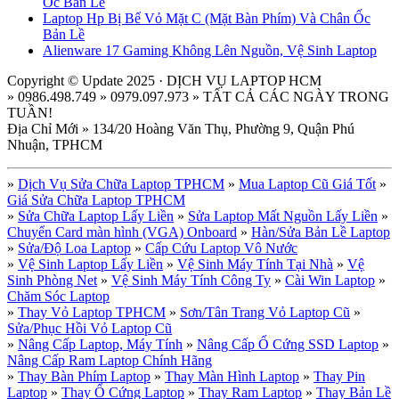
Ốc Bản Lề
Laptop Hp Bị Bể Vỏ Mặt C (Mặt Bàn Phím) Và Chân Ốc
Bản Lề
Alienware 17 Gaming Không Lên Nguồn, Vệ Sinh Laptop
Copyright © Update 2025 · DỊCH VỤ LAPTOP HCM
» 0986.498.749 » 0979.097.973 » TẤT CẢ CÁC NGÀY TRONG
TUẦN!
Địa Chỉ Mới » 134/20 Hoàng Văn Thụ, Phường 9, Quận Phú
Nhuận, TPHCM
»
Dịch Vụ Sửa Chữa Laptop TPHCM
»
Mua Laptop Cũ Giá Tốt
»
Giá Sửa Chữa Laptop TPHCM
»
Sửa Chữa Laptop Lấy Liền
»
Sửa Laptop Mất Nguồn Lấy Liền
»
Chuyển Card màn hình (VGA) Onboard
»
Hàn/Sửa Bản Lề Laptop
»
Sửa/Độ Loa Laptop
»
Cấp Cứu Laptop Vô Nước
»
Vệ Sinh Laptop Lấy Liền
»
Vệ Sinh Máy Tính Tại Nhà
»
Vệ
Sinh Phòng Net
»
Vệ Sinh Máy Tính Công Ty
»
Cài Win Laptop
»
Chăm Sóc Laptop
»
Thay Vỏ Laptop TPHCM
»
Sơn/Tân Trang Vỏ Laptop Cũ
»
Sửa/Phục Hồi Vỏ Laptop Cũ
»
Nâng Cấp Laptop, Máy Tính
»
Nâng Cấp Ổ Cứng SSD Laptop
»
Nâng Cấp Ram Laptop Chính Hãng
»
Thay Bàn Phím Laptop
»
Thay Màn Hình Laptop
»
Thay Pin
Laptop
»
Thay Ổ Cứng Laptop
»
Thay Ram Laptop
»
Thay Bản Lề