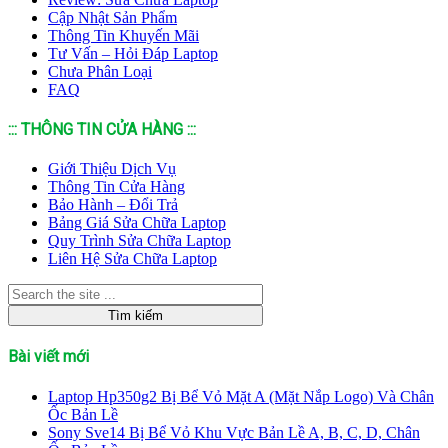
Cập Nhật Sản Phẩm
Thông Tin Khuyến Mãi
Tư Vấn – Hỏi Đáp Laptop
Chưa Phân Loại
FAQ
::: THÔNG TIN CỬA HÀNG :::
Giới Thiệu Dịch Vụ
Thông Tin Cửa Hàng
Bảo Hành – Đổi Trả
Bảng Giá Sửa Chữa Laptop
Quy Trình Sửa Chữa Laptop
Liên Hệ Sửa Chữa Laptop
Bài viết mới
Laptop Hp350g2 Bị Bể Vỏ Mặt A (Mặt Nắp Logo) Và Chân
Ốc Bản Lề
Sony Sve14 Bị Bể Vỏ Khu Vực Bản Lề A, B, C, D, Chân