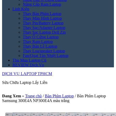
Nâng Cấp Ram Laptop
Linh Kiện
Thay Bàn Phím Laptop
Thay Màn Hình Laptop
Thay Pin/Battery Laptop
Thay Sạc/Adapter Laptop
Thay Sạc Laptop Dell Zin
Thay Ổ Cứng Laptop
Thay Ram Laptop
Thay Bản Lề Laptop
Thay Loa/speaker Laptop
Fan/Quạt Tản Nhiệt Laptop
Thu Mua Laptop Cũ
REVIEW Dịch Vụ
DỊCH VỤ LAPTOP TPHCM
Sửa Chữa Laptop Lấy Liền
Đang Xem
»
Trang chủ
/
Bàn Phím Laptop
/
Bàn Phím Laptop
Samsung 300E4A NP300E4A màu trắng