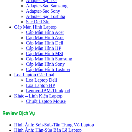
Adapter-Sạc LG
Adapter-Sạc Samsung
Adapter-Sạc Sony
Adapter-Sạc Toshiba
Sạc Dell Zin
Cáp Màn Hình Laptop
Cáp Màn Hình Acer
Cáp Màn Hình Asus
Cáp Màn Hình Dell
Cáp Màn Hình HP
Cáp Màn Hình MSI
Cáp Màn Hình Samsung
Cáp Màn Hình Sony
Cáp Màn Hình Toshiba
Loa Laptop Các Loại
Loa Laptop Dell
Loa Laptop HP
Lenovo-IBM-Thinkpad
Khác – Linh Kiện Laptop
Chuột Laptop Mouse
Review Dịch Vụ
Hình Ảnh: Sơn-Sửa-Tân Trang Vỏ Laptop
Hình Ảnh: Hàn-Sửa Bàn Lề Laptop