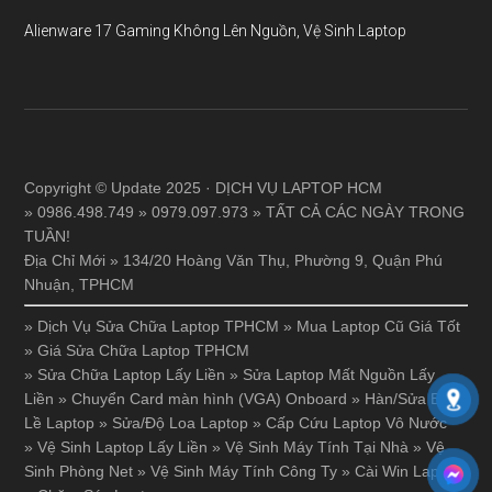
Alienware 17 Gaming Không Lên Nguồn, Vệ Sinh Laptop
Copyright © Update 2025 · DỊCH VỤ LAPTOP HCM
» 0986.498.749 » 0979.097.973 » TẤT CẢ CÁC NGÀY TRONG
TUẦN!
Địa Chỉ Mới » 134/20 Hoàng Văn Thụ, Phường 9, Quận Phú
Nhuận, TPHCM
»
Dịch Vụ Sửa Chữa Laptop TPHCM
»
Mua Laptop Cũ Giá Tốt
»
Giá Sửa Chữa Laptop TPHCM
»
Sửa Chữa Laptop Lấy Liền
»
Sửa Laptop Mất Nguồn Lấy
Liền
»
Chuyển Card màn hình (VGA) Onboard
»
Hàn/Sửa Bản
Lề Laptop
»
Sửa/Độ Loa Laptop
»
Cấp Cứu Laptop Vô Nước
»
Vệ Sinh Laptop Lấy Liền
»
Vệ Sinh Máy Tính Tại Nhà
»
Vệ
Sinh Phòng Net
»
Vệ Sinh Máy Tính Công Ty
»
Cài Win Laptop