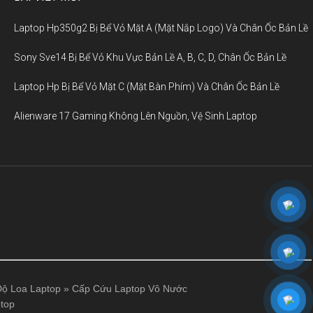
Laptop Hp350g2 Bị Bể Vỏ Mặt A (Mặt Nắp Logo) Và Chân Ốc Bản Lề
Sony Sve14 Bị Bể Vỏ Khu Vực Bản Lề A, B, C, D, Chân Ốc Bản Lề
Laptop Hp Bị Bể Vỏ Mặt C (Mặt Bàn Phím) Và Chân Ốc Bản Lề
Alienware 17 Gaming Không Lên Nguồn, Vệ Sinh Laptop
ộ Loa Laptop
»
Cấp Cứu Laptop Vô Nước
top