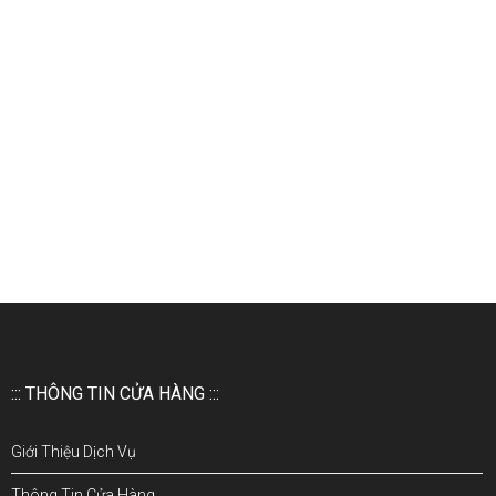
::: THÔNG TIN CỬA HÀNG :::
Giới Thiệu Dịch Vụ
Thông Tin Cửa Hàng