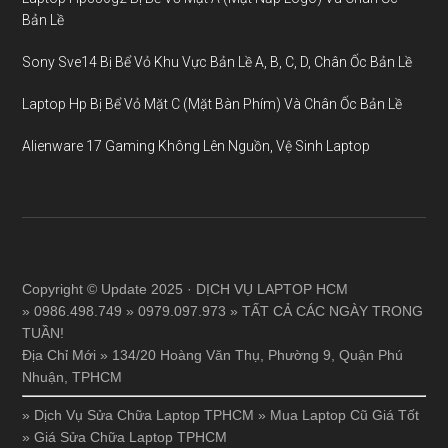
Bản Lề
Sony Sve14 Bị Bể Vỏ Khu Vực Bản Lề A, B, C, D, Chân Ốc Bản Lề
Laptop Hp Bị Bể Vỏ Mặt C (Mặt Bàn Phím) Và Chân Ốc Bản Lề
Alienware 17 Gaming Không Lên Nguồn, Vệ Sinh Laptop
Copyright © Update 2025 · DỊCH VỤ LAPTOP HCM
» 0986.498.749 » 0979.097.973 » TẤT CẢ CÁC NGÀY TRONG
TUẦN!
Địa Chỉ Mới » 134/20 Hoàng Văn Thụ, Phường 9, Quận Phú
Nhuận, TPHCM
»
Dịch Vụ Sửa Chữa Laptop TPHCM
»
Mua Laptop Cũ Giá Tốt
»
Giá Sửa Chữa Laptop TPHCM