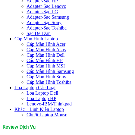
Adapter-Sạc HP
Adapter-Sạc Lenovo
Adapter-Sạc LG
Adapter-Sạc Samsung
Adapter-Sạc Sony
Adapter-Sạc Toshiba
Sạc Dell Zin
Cáp Màn Hình Laptop
Cáp Màn Hình Acer
Cáp Màn Hình Asus
Cáp Màn Hình Dell
Cáp Màn Hình HP
Cáp Màn Hình MSI
Cáp Màn Hình Samsung
Cáp Màn Hình Sony
Cáp Màn Hình Toshiba
Loa Laptop Các Loại
Loa Laptop Dell
Loa Laptop HP
Lenovo-IBM-Thinkpad
Khác – Linh Kiện Laptop
Chuột Laptop Mouse
Review Dịch Vụ