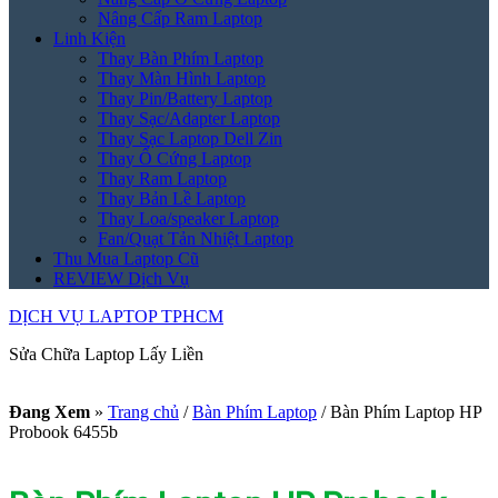
Nâng Cấp Ram Laptop
Linh Kiện
Thay Bàn Phím Laptop
Thay Màn Hình Laptop
Thay Pin/Battery Laptop
Thay Sạc/Adapter Laptop
Thay Sạc Laptop Dell Zin
Thay Ổ Cứng Laptop
Thay Ram Laptop
Thay Bản Lề Laptop
Thay Loa/speaker Laptop
Fan/Quạt Tản Nhiệt Laptop
Thu Mua Laptop Cũ
REVIEW Dịch Vụ
DỊCH VỤ LAPTOP TPHCM
Sửa Chữa Laptop Lấy Liền
Đang Xem
»
Trang chủ
/
Bàn Phím Laptop
/
Bàn Phím Laptop HP
Probook 6455b