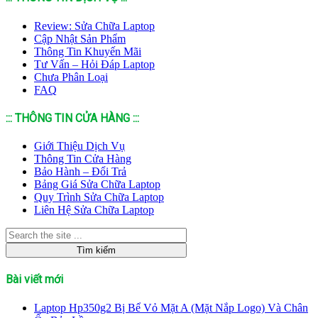
Review: Sửa Chữa Laptop
Cập Nhật Sản Phẩm
Thông Tin Khuyến Mãi
Tư Vấn – Hỏi Đáp Laptop
Chưa Phân Loại
FAQ
::: THÔNG TIN CỬA HÀNG :::
Giới Thiệu Dịch Vụ
Thông Tin Cửa Hàng
Bảo Hành – Đổi Trả
Bảng Giá Sửa Chữa Laptop
Quy Trình Sửa Chữa Laptop
Liên Hệ Sửa Chữa Laptop
Bài viết mới
Laptop Hp350g2 Bị Bể Vỏ Mặt A (Mặt Nắp Logo) Và Chân