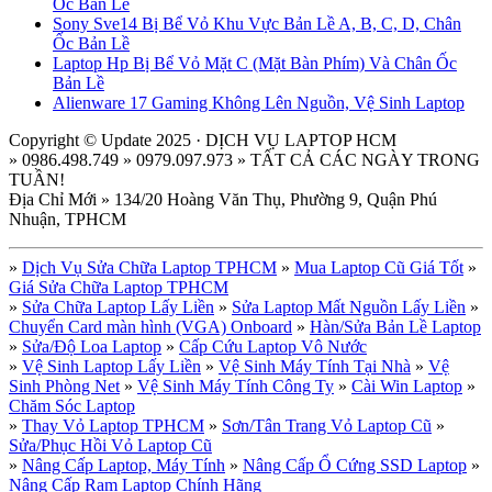
Ốc Bản Lề
Sony Sve14 Bị Bể Vỏ Khu Vực Bản Lề A, B, C, D, Chân
Ốc Bản Lề
Laptop Hp Bị Bể Vỏ Mặt C (Mặt Bàn Phím) Và Chân Ốc
Bản Lề
Alienware 17 Gaming Không Lên Nguồn, Vệ Sinh Laptop
Copyright © Update 2025 · DỊCH VỤ LAPTOP HCM
» 0986.498.749 » 0979.097.973 » TẤT CẢ CÁC NGÀY TRONG
TUẦN!
Địa Chỉ Mới » 134/20 Hoàng Văn Thụ, Phường 9, Quận Phú
Nhuận, TPHCM
»
Dịch Vụ Sửa Chữa Laptop TPHCM
»
Mua Laptop Cũ Giá Tốt
»
Giá Sửa Chữa Laptop TPHCM
»
Sửa Chữa Laptop Lấy Liền
»
Sửa Laptop Mất Nguồn Lấy Liền
»
Chuyển Card màn hình (VGA) Onboard
»
Hàn/Sửa Bản Lề Laptop
»
Sửa/Độ Loa Laptop
»
Cấp Cứu Laptop Vô Nước
»
Vệ Sinh Laptop Lấy Liền
»
Vệ Sinh Máy Tính Tại Nhà
»
Vệ
Sinh Phòng Net
»
Vệ Sinh Máy Tính Công Ty
»
Cài Win Laptop
»
Chăm Sóc Laptop
»
Thay Vỏ Laptop TPHCM
»
Sơn/Tân Trang Vỏ Laptop Cũ
»
Sửa/Phục Hồi Vỏ Laptop Cũ
»
Nâng Cấp Laptop, Máy Tính
»
Nâng Cấp Ổ Cứng SSD Laptop
»
Nâng Cấp Ram Laptop Chính Hãng