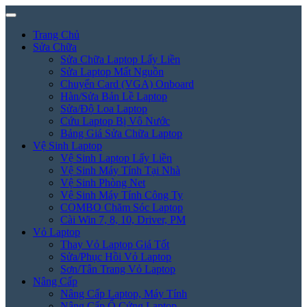
Trang Chủ
Sửa Chữa
Sửa Chữa Laptop Lấy Liền
Sửa Laptop Mất Nguồn
Chuyển Card (VGA) Onboard
Hàn/Sửa Bản Lề Laptop
Sửa/Độ Loa Laptop
Cứu Laptop Bị Vô Nước
Bảng Giá Sửa Chữa Laptop
Vệ Sinh Laptop
Vệ Sinh Laptop Lấy Liền
Vệ Sinh Máy Tính Tại Nhà
Vệ Sinh Phòng Net
Vệ Sinh Máy Tính Công Ty
COMBO Chăm Sóc Laptop
Cài Win 7, 8, 10, Driver, PM
Vỏ Laptop
Thay Vỏ Laptop Giá Tốt
Sửa/Phục Hồi Vỏ Laptop
Sơn/Tân Trang Vỏ Laptop
Nâng Cấp
Nâng Cấp Laptop, Máy Tính
Nâng Cấp Ổ Cứng Laptop