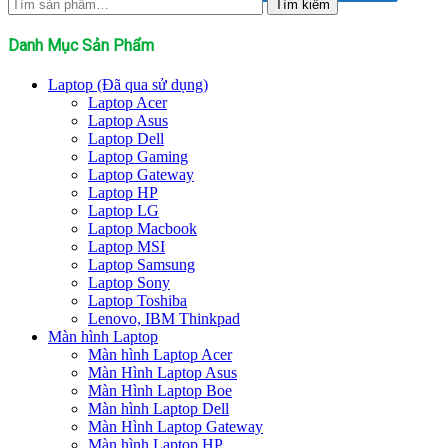
Tìm
Tìm kiếm
kiếm:
Danh Mục Sản Phẩm
Laptop (Đã qua sử dụng)
Laptop Acer
Laptop Asus
Laptop Dell
Laptop Gaming
Laptop Gateway
Laptop HP
Laptop LG
Laptop Macbook
Laptop MSI
Laptop Samsung
Laptop Sony
Laptop Toshiba
Lenovo, IBM Thinkpad
Màn hình Laptop
Màn hình Laptop Acer
Màn Hình Laptop Asus
Màn Hình Laptop Boe
Màn hình Laptop Dell
Màn Hình Laptop Gateway
Màn hình Laptop HP