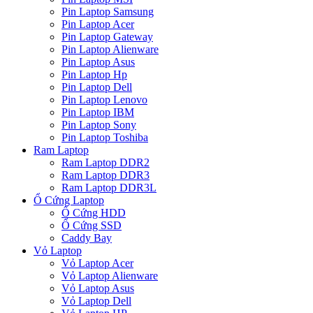
Pin Laptop Samsung
Pin Laptop Acer
Pin Laptop Gateway
Pin Laptop Alienware
Pin Laptop Asus
Pin Laptop Hp
Pin Laptop Dell
Pin Laptop Lenovo
Pin Laptop IBM
Pin Laptop Sony
Pin Laptop Toshiba
Ram Laptop
Ram Laptop DDR2
Ram Laptop DDR3
Ram Laptop DDR3L
Ổ Cứng Laptop
Ổ Cứng HDD
Ổ Cứng SSD
Caddy Bay
Vỏ Laptop
Vỏ Laptop Acer
Vỏ Laptop Alienware
Vỏ Laptop Asus
Vỏ Laptop Dell