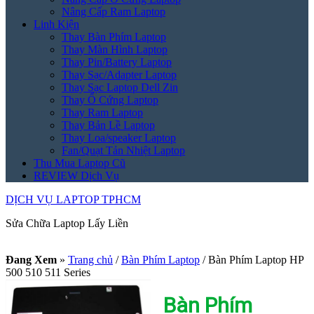
Nâng Cấp Ram Laptop
Linh Kiện
Thay Bàn Phím Laptop
Thay Màn Hình Laptop
Thay Pin/Battery Laptop
Thay Sạc/Adapter Laptop
Thay Sạc Laptop Dell Zin
Thay Ổ Cứng Laptop
Thay Ram Laptop
Thay Bản Lề Laptop
Thay Loa/speaker Laptop
Fan/Quạt Tản Nhiệt Laptop
Thu Mua Laptop Cũ
REVIEW Dịch Vụ
DỊCH VỤ LAPTOP TPHCM
Sửa Chữa Laptop Lấy Liền
Đang Xem
»
Trang chủ
/
Bàn Phím Laptop
/
Bàn Phím Laptop HP
500 510 511 Series
Bàn Phím