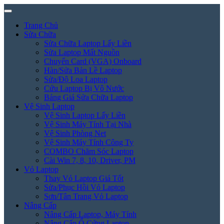
Trang Chủ
Sửa Chữa
Sửa Chữa Laptop Lấy Liền
Sửa Laptop Mất Nguồn
Chuyển Card (VGA) Onboard
Hàn/Sửa Bản Lề Laptop
Sửa/Độ Loa Laptop
Cứu Laptop Bị Vô Nước
Bảng Giá Sửa Chữa Laptop
Vệ Sinh Laptop
Vệ Sinh Laptop Lấy Liền
Vệ Sinh Máy Tính Tại Nhà
Vệ Sinh Phòng Net
Vệ Sinh Máy Tính Công Ty
COMBO Chăm Sóc Laptop
Cài Win 7, 8, 10, Driver, PM
Vỏ Laptop
Thay Vỏ Laptop Giá Tốt
Sửa/Phục Hồi Vỏ Laptop
Sơn/Tân Trang Vỏ Laptop
Nâng Cấp
Nâng Cấp Laptop, Máy Tính
Nâng Cấp Ổ Cứng Laptop