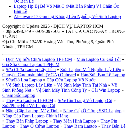
Ốc Bản Lề
Laptop Hp Bị Bể Vỏ Mặt C (Mặt Bàn Phím) Và Chân Ốc
Bản Lề
Alienware 17 Gaming Không Lên Nguồn, Vệ Sinh Laptop
Copyright © Update 2025 · DỊCH VỤ LAPTOP HCM
» 0986.498.749 » 0979.097.973 » TẤT CẢ CÁC NGÀY TRONG
TUẦN!
Địa Chỉ Mới » 134/20 Hoàng Văn Thụ, Phường 9, Quận Phú
Nhuận, TPHCM
»
Dịch Vụ Sửa Chữa Laptop TPHCM
»
Mua Laptop Cũ Giá Tốt
»
Giá Sửa Chữa Laptop TPHCM
»
Sửa Chữa Laptop Lấy Liền
»
Sửa Laptop Mất Nguồn Lấy Liền
»
Chuyển Card màn hình (VGA) Onboard
»
Hàn/Sửa Bản Lề Laptop
»
Sửa/Độ Loa Laptop
»
Cấp Cứu Laptop Vô Nước
»
Vệ Sinh Laptop Lấy Liền
»
Vệ Sinh Máy Tính Tại Nhà
»
Vệ
Sinh Phòng Net
»
Vệ Sinh Máy Tính Công Ty
»
Cài Win Laptop
»
Chăm Sóc Laptop
»
Thay Vỏ Laptop TPHCM
»
Sơn/Tân Trang Vỏ Laptop Cũ
»
Sửa/Phục Hồi Vỏ Laptop Cũ
»
Nâng Cấp Laptop, Máy Tính
»
Nâng Cấp Ổ Cứng SSD Laptop
»
Nâng Cấp Ram Laptop Chính Hãng
»
Thay Bàn Phím Laptop
»
Thay Màn Hình Laptop
»
Thay Pin
Laptop
»
Thay Ổ Cứng Laptop
»
Thay Ram Laptop
»
Thay Bản Lề