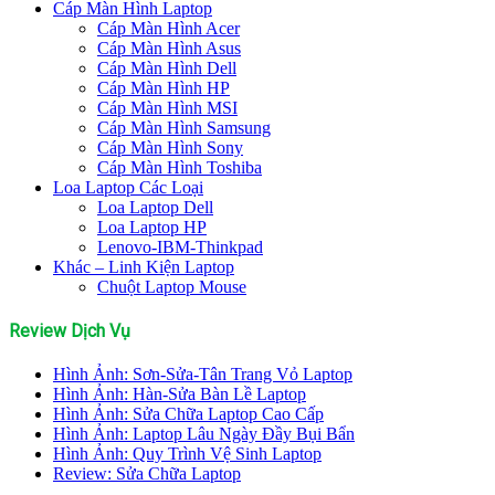
Cáp Màn Hình Laptop
Cáp Màn Hình Acer
Cáp Màn Hình Asus
Cáp Màn Hình Dell
Cáp Màn Hình HP
Cáp Màn Hình MSI
Cáp Màn Hình Samsung
Cáp Màn Hình Sony
Cáp Màn Hình Toshiba
Loa Laptop Các Loại
Loa Laptop Dell
Loa Laptop HP
Lenovo-IBM-Thinkpad
Khác – Linh Kiện Laptop
Chuột Laptop Mouse
Review Dịch Vụ
Hình Ảnh: Sơn-Sửa-Tân Trang Vỏ Laptop
Hình Ảnh: Hàn-Sửa Bàn Lề Laptop
Hình Ảnh: Sửa Chữa Laptop Cao Cấp
Hình Ảnh: Laptop Lâu Ngày Đầy Bụi Bẩn
Hình Ảnh: Quy Trình Vệ Sinh Laptop
Review: Sửa Chữa Laptop