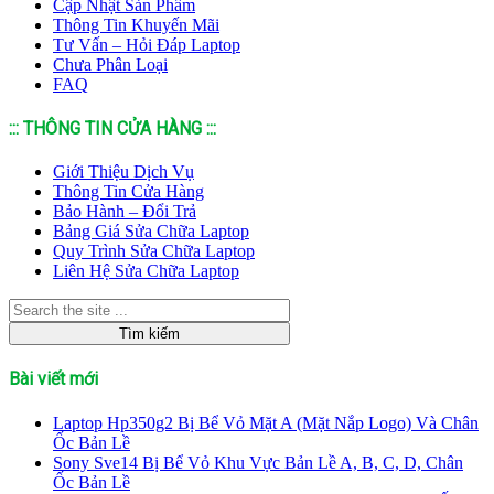
Cập Nhật Sản Phẩm
Thông Tin Khuyến Mãi
Tư Vấn – Hỏi Đáp Laptop
Chưa Phân Loại
FAQ
::: THÔNG TIN CỬA HÀNG :::
Giới Thiệu Dịch Vụ
Thông Tin Cửa Hàng
Bảo Hành – Đổi Trả
Bảng Giá Sửa Chữa Laptop
Quy Trình Sửa Chữa Laptop
Liên Hệ Sửa Chữa Laptop
Bài viết mới
Laptop Hp350g2 Bị Bể Vỏ Mặt A (Mặt Nắp Logo) Và Chân
Ốc Bản Lề
Sony Sve14 Bị Bể Vỏ Khu Vực Bản Lề A, B, C, D, Chân
Ốc Bản Lề