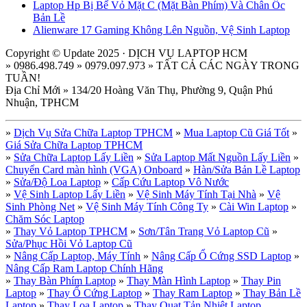
Laptop Hp Bị Bể Vỏ Mặt C (Mặt Bàn Phím) Và Chân Ốc
Bản Lề
Alienware 17 Gaming Không Lên Nguồn, Vệ Sinh Laptop
Copyright © Update 2025 · DỊCH VỤ LAPTOP HCM
» 0986.498.749 » 0979.097.973 » TẤT CẢ CÁC NGÀY TRONG
TUẦN!
Địa Chỉ Mới » 134/20 Hoàng Văn Thụ, Phường 9, Quận Phú
Nhuận, TPHCM
»
Dịch Vụ Sửa Chữa Laptop TPHCM
»
Mua Laptop Cũ Giá Tốt
»
Giá Sửa Chữa Laptop TPHCM
»
Sửa Chữa Laptop Lấy Liền
»
Sửa Laptop Mất Nguồn Lấy Liền
»
Chuyển Card màn hình (VGA) Onboard
»
Hàn/Sửa Bản Lề Laptop
»
Sửa/Độ Loa Laptop
»
Cấp Cứu Laptop Vô Nước
»
Vệ Sinh Laptop Lấy Liền
»
Vệ Sinh Máy Tính Tại Nhà
»
Vệ
Sinh Phòng Net
»
Vệ Sinh Máy Tính Công Ty
»
Cài Win Laptop
»
Chăm Sóc Laptop
»
Thay Vỏ Laptop TPHCM
»
Sơn/Tân Trang Vỏ Laptop Cũ
»
Sửa/Phục Hồi Vỏ Laptop Cũ
»
Nâng Cấp Laptop, Máy Tính
»
Nâng Cấp Ổ Cứng SSD Laptop
»
Nâng Cấp Ram Laptop Chính Hãng
»
Thay Bàn Phím Laptop
»
Thay Màn Hình Laptop
»
Thay Pin
Laptop
»
Thay Ổ Cứng Laptop
»
Thay Ram Laptop
»
Thay Bản Lề
Laptop
»
Thay Loa Laptop
»
Thay Quạt Tản Nhiệt Laptop