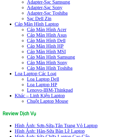
Adapter-Sạc Samsung
Adapter-Sạc Sony
Adapter-Sạc Toshiba
Sạc Dell Zin
Cáp Màn Hình Laptop
Cáp Màn Hình Acer
Cáp Màn Hình Asus
Cáp Màn Hình Dell
Cáp Màn Hình HP
Cáp Màn Hình MSI
Cáp Màn Hình Samsung
Cáp Màn Hình Sony
Cáp Màn Hình Toshiba
Loa Laptop Các Loại
Loa Laptop Dell
Loa Laptop HP
Lenovo-IBM-Thinkpad
Khác – Linh Kiện Laptop
Chuột Laptop Mouse
Review Dịch Vụ
Hình Ảnh: Sơn-Sửa-Tân Trang Vỏ Laptop
Hình Ảnh: Hàn-Sửa Bàn Lề Laptop
Hình Ảnh: Sửa Chữa Laptop Cao Cấp