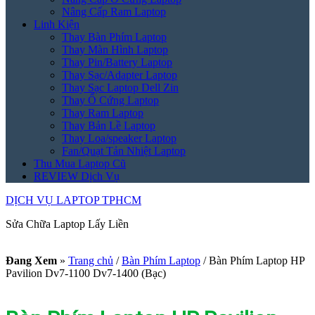
Nâng Cấp Ram Laptop
Linh Kiện
Thay Bàn Phím Laptop
Thay Màn Hình Laptop
Thay Pin/Battery Laptop
Thay Sạc/Adapter Laptop
Thay Sạc Laptop Dell Zin
Thay Ổ Cứng Laptop
Thay Ram Laptop
Thay Bản Lề Laptop
Thay Loa/speaker Laptop
Fan/Quạt Tản Nhiệt Laptop
Thu Mua Laptop Cũ
REVIEW Dịch Vụ
DỊCH VỤ LAPTOP TPHCM
Sửa Chữa Laptop Lấy Liền
Đang Xem
»
Trang chủ
/
Bàn Phím Laptop
/
Bàn Phím Laptop HP
Pavilion Dv7-1100 Dv7-1400 (Bạc)