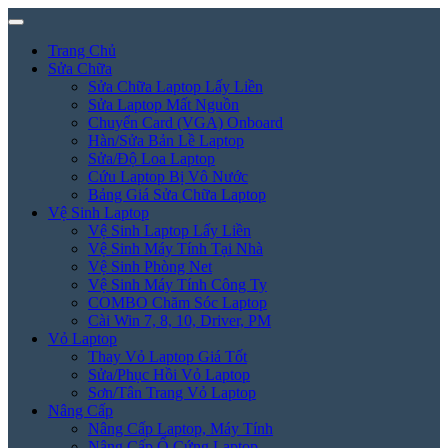
Trang Chủ
Sửa Chữa
Sửa Chữa Laptop Lấy Liền
Sửa Laptop Mất Nguồn
Chuyển Card (VGA) Onboard
Hàn/Sửa Bản Lề Laptop
Sửa/Độ Loa Laptop
Cứu Laptop Bị Vô Nước
Bảng Giá Sửa Chữa Laptop
Vệ Sinh Laptop
Vệ Sinh Laptop Lấy Liền
Vệ Sinh Máy Tính Tại Nhà
Vệ Sinh Phòng Net
Vệ Sinh Máy Tính Công Ty
COMBO Chăm Sóc Laptop
Cài Win 7, 8, 10, Driver, PM
Vỏ Laptop
Thay Vỏ Laptop Giá Tốt
Sửa/Phục Hồi Vỏ Laptop
Sơn/Tân Trang Vỏ Laptop
Nâng Cấp
Nâng Cấp Laptop, Máy Tính
Nâng Cấp Ổ Cứng Laptop