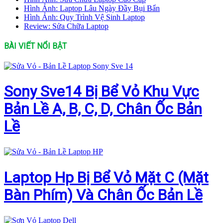
Hình Ảnh: Laptop Lâu Ngày Đầy Bụi Bẩn
Hình Ảnh: Quy Trình Vệ Sinh Laptop
Review: Sửa Chữa Laptop
BÀI VIẾT NỔI BẬT
Sony Sve14 Bị Bể Vỏ Khu Vực
Bản Lề A, B, C, D, Chân Ốc Bản
Lề
Laptop Hp Bị Bể Vỏ Mặt C (Mặt
Bàn Phím) Và Chân Ốc Bản Lề