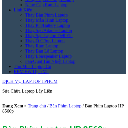
Nâng Cấp Ram Laptop
Linh Kiện
Thay Bàn Phím Laptop
Thay Màn Hình Laptop
Thay Pin/Battery Laptop
Thay Sạc/Adapter Laptop
Thay Sạc Laptop Dell Zin
Thay Ổ Cứng Laptop
Thay Ram Laptop
Thay Bản Lề Laptop
Thay Loa/speaker Laptop
Fan/Quạt Tản Nhiệt Laptop
Thu Mua Laptop Cũ
REVIEW Dịch Vụ
DỊCH VỤ LAPTOP TPHCM
Sửa Chữa Laptop Lấy Liền
Đang Xem
»
Trang chủ
/
Bàn Phím Laptop
/
Bàn Phím Laptop HP
8560p