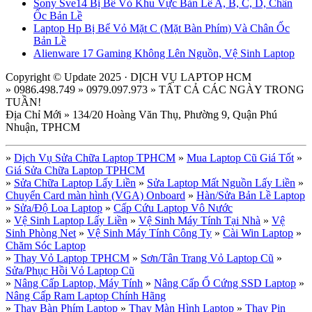
Sony Sve14 Bị Bể Vỏ Khu Vực Bản Lề A, B, C, D, Chân
Ốc Bản Lề
Laptop Hp Bị Bể Vỏ Mặt C (Mặt Bàn Phím) Và Chân Ốc
Bản Lề
Alienware 17 Gaming Không Lên Nguồn, Vệ Sinh Laptop
Copyright © Update 2025 · DỊCH VỤ LAPTOP HCM
» 0986.498.749 » 0979.097.973 » TẤT CẢ CÁC NGÀY TRONG
TUẦN!
Địa Chỉ Mới » 134/20 Hoàng Văn Thụ, Phường 9, Quận Phú
Nhuận, TPHCM
»
Dịch Vụ Sửa Chữa Laptop TPHCM
»
Mua Laptop Cũ Giá Tốt
»
Giá Sửa Chữa Laptop TPHCM
»
Sửa Chữa Laptop Lấy Liền
»
Sửa Laptop Mất Nguồn Lấy Liền
»
Chuyển Card màn hình (VGA) Onboard
»
Hàn/Sửa Bản Lề Laptop
»
Sửa/Độ Loa Laptop
»
Cấp Cứu Laptop Vô Nước
»
Vệ Sinh Laptop Lấy Liền
»
Vệ Sinh Máy Tính Tại Nhà
»
Vệ
Sinh Phòng Net
»
Vệ Sinh Máy Tính Công Ty
»
Cài Win Laptop
»
Chăm Sóc Laptop
»
Thay Vỏ Laptop TPHCM
»
Sơn/Tân Trang Vỏ Laptop Cũ
»
Sửa/Phục Hồi Vỏ Laptop Cũ
»
Nâng Cấp Laptop, Máy Tính
»
Nâng Cấp Ổ Cứng SSD Laptop
»
Nâng Cấp Ram Laptop Chính Hãng
»
Thay Bàn Phím Laptop
»
Thay Màn Hình Laptop
»
Thay Pin