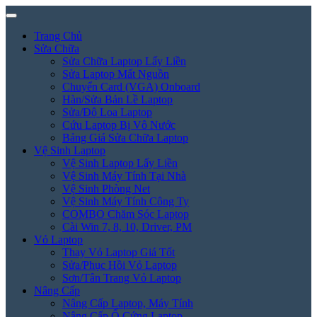
Trang Chủ
Sửa Chữa
Sửa Chữa Laptop Lấy Liền
Sửa Laptop Mất Nguồn
Chuyển Card (VGA) Onboard
Hàn/Sửa Bản Lề Laptop
Sửa/Độ Loa Laptop
Cứu Laptop Bị Vô Nước
Bảng Giá Sửa Chữa Laptop
Vệ Sinh Laptop
Vệ Sinh Laptop Lấy Liền
Vệ Sinh Máy Tính Tại Nhà
Vệ Sinh Phòng Net
Vệ Sinh Máy Tính Công Ty
COMBO Chăm Sóc Laptop
Cài Win 7, 8, 10, Driver, PM
Vỏ Laptop
Thay Vỏ Laptop Giá Tốt
Sửa/Phục Hồi Vỏ Laptop
Sơn/Tân Trang Vỏ Laptop
Nâng Cấp
Nâng Cấp Laptop, Máy Tính
Nâng Cấp Ổ Cứng Laptop