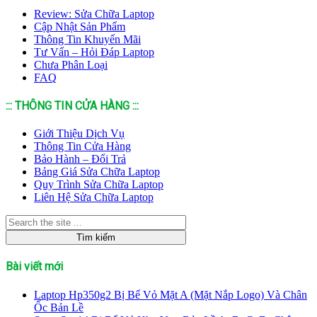
Review: Sửa Chữa Laptop
Cập Nhật Sản Phẩm
Thông Tin Khuyến Mãi
Tư Vấn – Hỏi Đáp Laptop
Chưa Phân Loại
FAQ
::: THÔNG TIN CỬA HÀNG :::
Giới Thiệu Dịch Vụ
Thông Tin Cửa Hàng
Bảo Hành – Đổi Trả
Bảng Giá Sửa Chữa Laptop
Quy Trình Sửa Chữa Laptop
Liên Hệ Sửa Chữa Laptop
Bài viết mới
Laptop Hp350g2 Bị Bể Vỏ Mặt A (Mặt Nắp Logo) Và Chân
Ốc Bản Lề