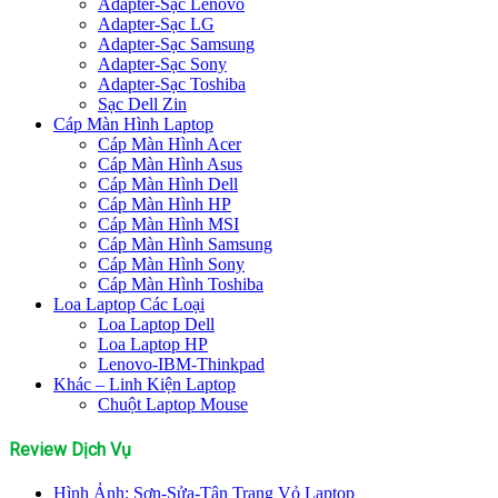
Adapter-Sạc Lenovo
Adapter-Sạc LG
Adapter-Sạc Samsung
Adapter-Sạc Sony
Adapter-Sạc Toshiba
Sạc Dell Zin
Cáp Màn Hình Laptop
Cáp Màn Hình Acer
Cáp Màn Hình Asus
Cáp Màn Hình Dell
Cáp Màn Hình HP
Cáp Màn Hình MSI
Cáp Màn Hình Samsung
Cáp Màn Hình Sony
Cáp Màn Hình Toshiba
Loa Laptop Các Loại
Loa Laptop Dell
Loa Laptop HP
Lenovo-IBM-Thinkpad
Khác – Linh Kiện Laptop
Chuột Laptop Mouse
Review Dịch Vụ
Hình Ảnh: Sơn-Sửa-Tân Trang Vỏ Laptop