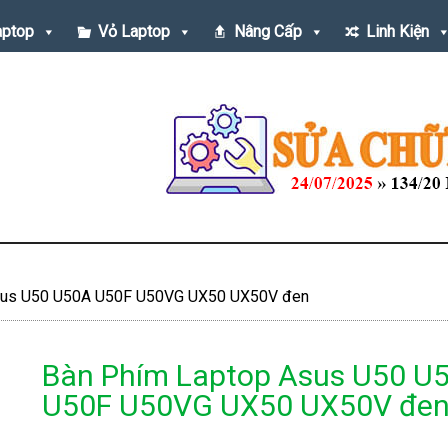
aptop
Vỏ Laptop
Nâng Cấp
Linh Kiện
sus U50 U50A U50F U50VG UX50 UX50V đen
Bàn Phím Laptop Asus U50 U
U50F U50VG UX50 UX50V đe