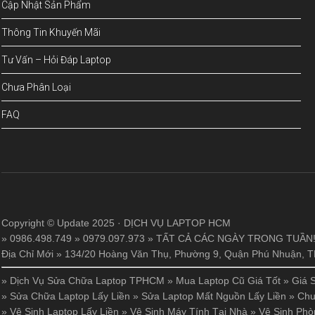
Cập Nhật Sản Phẩm
Thông Tin Khuyến Mãi
Tư Vấn – Hỏi Đáp Laptop
Chưa Phân Loại
FAQ
Copyright © Update 2025 · DỊCH VỤ LAPTOP HCM
» 0986.498.749 » 0979.097.973 » TẤT CẢ CÁC NGÀY TRONG TUẦN
Địa Chỉ Mới » 134/20 Hoàng Văn Thụ, Phường 9, Quận Phú Nhuận,
»
Dịch Vụ Sửa Chữa Laptop TPHCM
»
Mua Laptop Cũ Giá Tốt
»
Giá 
»
Sửa Chữa Laptop Lấy Liền
»
Sửa Laptop Mất Nguồn Lấy Liền
»
Chu
»
Vệ Sinh Laptop Lấy Liền
»
Vệ Sinh Máy Tính Tại Nhà
»
Vệ Sinh Phò