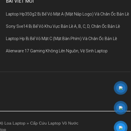
BÀI VIẾT MỚI
Laptop Hp350g2 Bị Bể Vỏ Mặt A (Mặt Nắp Logo) Và Chân Ốc Bản Lề
Sony Sve14 Bị Bể Vỏ Khu Vực Bản Lề A, B, C, D, Chân Ốc Bản Lề
Laptop Hp Bị Bể Vỏ Mặt C (Mặt Bàn Phím) Và Chân Ốc Bản Lề
Alienware 17 Gaming Không Lên Nguồn, Vệ Sinh Laptop
ộ Loa Laptop
»
Cấp Cứu Laptop Vô Nước
top