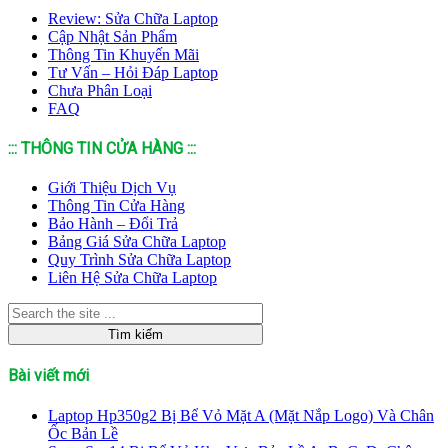
Review: Sửa Chữa Laptop
Cập Nhật Sản Phẩm
Thông Tin Khuyến Mãi
Tư Vấn – Hỏi Đáp Laptop
Chưa Phân Loại
FAQ
::: THÔNG TIN CỬA HÀNG :::
Giới Thiệu Dịch Vụ
Thông Tin Cửa Hàng
Bảo Hành – Đổi Trả
Bảng Giá Sửa Chữa Laptop
Quy Trình Sửa Chữa Laptop
Liên Hệ Sửa Chữa Laptop
Bài viết mới
Laptop Hp350g2 Bị Bể Vỏ Mặt A (Mặt Nắp Logo) Và Chân
Ốc Bản Lề