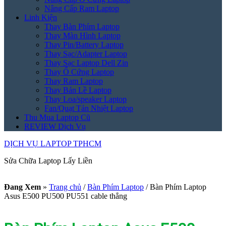
Nâng Cấp Ram Laptop
Linh Kiện
Thay Bàn Phím Laptop
Thay Màn Hình Laptop
Thay Pin/Battery Laptop
Thay Sạc/Adapter Laptop
Thay Sạc Laptop Dell Zin
Thay Ổ Cứng Laptop
Thay Ram Laptop
Thay Bản Lề Laptop
Thay Loa/speaker Laptop
Fan/Quạt Tản Nhiệt Laptop
Thu Mua Laptop Cũ
REVIEW Dịch Vụ
DỊCH VỤ LAPTOP TPHCM
Sửa Chữa Laptop Lấy Liền
Đang Xem
»
Trang chủ
/
Bàn Phím Laptop
/
Bàn Phím Laptop
Asus E500 PU500 PU551 cable thẳng