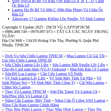
Sony Sve14 Bị Bể Vỏ Khu Vực Bản Lề A, B, C, D, Chân
Ốc Bản Lề
Laptop Hp Bị Bể Vỏ Mặt C (Mặt Bàn Phím) Và Chân Ốc
Bản Lề
Alienware 17 Gaming Không Lên Nguồn, Vệ Sinh Laptop
Copyright © Update 2025 · DỊCH VỤ LAPTOP HCM
» 0986.498.749 » 0979.097.973 » TẤT CẢ CÁC NGÀY TRONG
TUẦN!
Địa Chỉ Mới » 134/20 Hoàng Văn Thụ, Phường 9, Quận Phú
Nhuận, TPHCM
»
Dịch Vụ Sửa Chữa Laptop TPHCM
»
Mua Laptop Cũ Giá Tốt
»
Giá Sửa Chữa Laptop TPHCM
»
Sửa Chữa Laptop Lấy Liền
»
Sửa Laptop Mất Nguồn Lấy Liền
»
Chuyển Card màn hình (VGA) Onboard
»
Hàn/Sửa Bản Lề Laptop
»
Sửa/Độ Loa Laptop
»
Cấp Cứu Laptop Vô Nước
»
Vệ Sinh Laptop Lấy Liền
»
Vệ Sinh Máy Tính Tại Nhà
»
Vệ
Sinh Phòng Net
»
Vệ Sinh Máy Tính Công Ty
»
Cài Win Laptop
»
Chăm Sóc Laptop
»
Thay Vỏ Laptop TPHCM
»
Sơn/Tân Trang Vỏ Laptop Cũ
»
Sửa/Phục Hồi Vỏ Laptop Cũ
»
Nâng Cấp Laptop, Máy Tính
»
Nâng Cấp Ổ Cứng SSD Laptop
»
Nâng Cấp Ram Laptop Chính Hãng
»
Thay Bàn Phím Laptop
»
Thay Màn Hình Laptop
»
Thay Pin