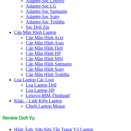
Adapter-Sạc Lenovo
Adapter-Sạc LG
Adapter-Sạc Samsung
Adapter-Sạc Sony
Adapter-Sạc Toshiba
Sạc Dell Zin
Cáp Màn Hình Laptop
Cáp Màn Hình Acer
Cáp Màn Hình Asus
Cáp Màn Hình Dell
Cáp Màn Hình HP
Cáp Màn Hình MSI
Cáp Màn Hình Samsung
Cáp Màn Hình Sony
Cáp Màn Hình Toshiba
Loa Laptop Các Loại
Loa Laptop Dell
Loa Laptop HP
Lenovo-IBM-Thinkpad
Khác – Linh Kiện Laptop
Chuột Laptop Mouse
Review Dịch Vụ
Hình Ảnh: Sơn-Sửa-Tân Trang Vỏ Laptop