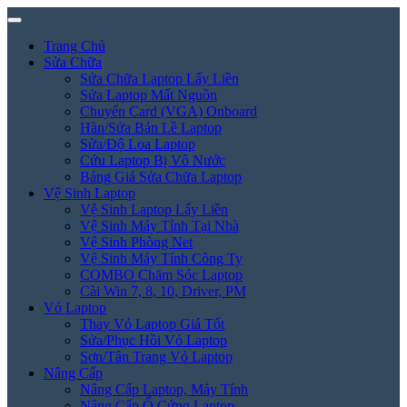
Trang Chủ
Sửa Chữa
Sửa Chữa Laptop Lấy Liền
Sửa Laptop Mất Nguồn
Chuyển Card (VGA) Onboard
Hàn/Sửa Bản Lề Laptop
Sửa/Độ Loa Laptop
Cứu Laptop Bị Vô Nước
Bảng Giá Sửa Chữa Laptop
Vệ Sinh Laptop
Vệ Sinh Laptop Lấy Liền
Vệ Sinh Máy Tính Tại Nhà
Vệ Sinh Phòng Net
Vệ Sinh Máy Tính Công Ty
COMBO Chăm Sóc Laptop
Cài Win 7, 8, 10, Driver, PM
Vỏ Laptop
Thay Vỏ Laptop Giá Tốt
Sửa/Phục Hồi Vỏ Laptop
Sơn/Tân Trang Vỏ Laptop
Nâng Cấp
Nâng Cấp Laptop, Máy Tính
Nâng Cấp Ổ Cứng Laptop