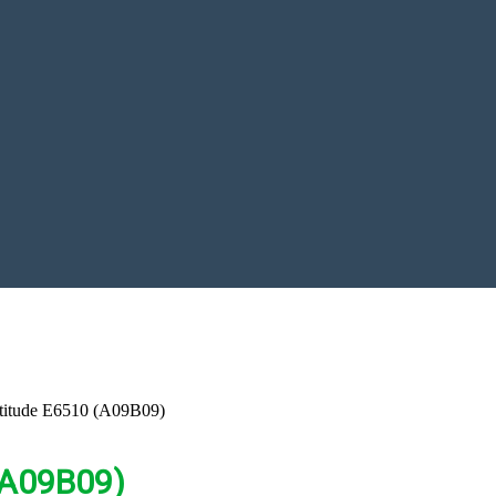
titude E6510 (A09B09)
(A09B09)