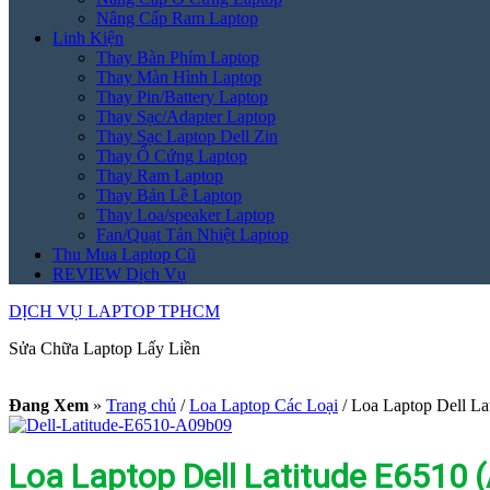
Nâng Cấp Ram Laptop
Linh Kiện
Thay Bàn Phím Laptop
Thay Màn Hình Laptop
Thay Pin/Battery Laptop
Thay Sạc/Adapter Laptop
Thay Sạc Laptop Dell Zin
Thay Ổ Cứng Laptop
Thay Ram Laptop
Thay Bản Lề Laptop
Thay Loa/speaker Laptop
Fan/Quạt Tản Nhiệt Laptop
Thu Mua Laptop Cũ
REVIEW Dịch Vụ
DỊCH VỤ LAPTOP TPHCM
Sửa Chữa Laptop Lấy Liền
Đang Xem
»
Trang chủ
/
Loa Laptop Các Loại
/
Loa Laptop Dell La
Loa Laptop Dell Latitude E6510 