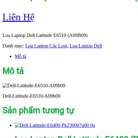
Liên Hệ
Loa Laptop Dell Latitude E6510 (A09B09)
Danh mục:
Loa Laptop Các Loại
,
Loa Laptop Dell
Mô tả
Mô tả
Dell-Latitude-E6510-A09b09
Sản phẩm tương tự