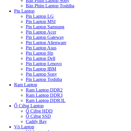
Bàn Phím Laptop Sony
Bàn Phím Laptop Toshiba
Pin Laptop
Pin Laptop LG
Pin Laptop MSI
Pin Laptop Samsung
Pin Laptop Acer
Pin Laptop Gateway
Pin Laptop Alienware
Pin Laptop Asus
Pin Laptop Hp
Pin Laptop Dell
Pin Laptop Lenovo
Pin Laptop IBM
Pin Laptop Sony
Pin Laptop Toshiba
Ram Laptop
Ram Laptop DDR2
Ram Laptop DDR3
Ram Laptop DDR3L
Ổ Cứng Laptop
Ổ Cứng HDD
Ổ Cứng SSD
Caddy Bay
Vỏ Laptop