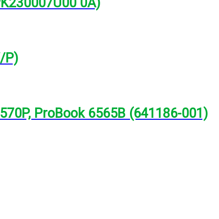
(PK230007U00 0A)
/P)
8570P, ProBook 6565B (641186-001)