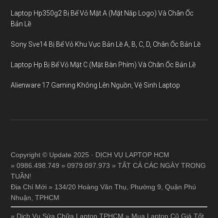
Laptop Hp350g2 Bị Bể Vỏ Mặt A (Mặt Nắp Logo) Và Chân Ốc
Bản Lề
Sony Sve14 Bị Bể Vỏ Khu Vực Bản Lề A, B, C, D, Chân Ốc Bản Lề
Laptop Hp Bị Bể Vỏ Mặt C (Mặt Bàn Phím) Và Chân Ốc Bản Lề
Alienware 17 Gaming Không Lên Nguồn, Vệ Sinh Laptop
Copyright © Update 2025 · DỊCH VỤ LAPTOP HCM
» 0986.498.749 » 0979.097.973 » TẤT CẢ CÁC NGÀY TRONG
TUẦN!
Địa Chỉ Mới » 134/20 Hoàng Văn Thụ, Phường 9, Quận Phú
Nhuận, TPHCM
»
Dịch Vụ Sửa Chữa Laptop TPHCM
»
Mua Laptop Cũ Giá Tốt