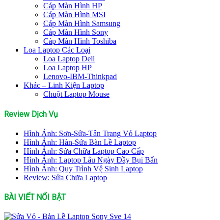
Cáp Màn Hình HP
Cáp Màn Hình MSI
Cáp Màn Hình Samsung
Cáp Màn Hình Sony
Cáp Màn Hình Toshiba
Loa Laptop Các Loại
Loa Laptop Dell
Loa Laptop HP
Lenovo-IBM-Thinkpad
Khác – Linh Kiện Laptop
Chuột Laptop Mouse
Review Dịch Vụ
Hình Ảnh: Sơn-Sửa-Tân Trang Vỏ Laptop
Hình Ảnh: Hàn-Sửa Bàn Lề Laptop
Hình Ảnh: Sửa Chữa Laptop Cao Cấp
Hình Ảnh: Laptop Lâu Ngày Đầy Bụi Bẩn
Hình Ảnh: Quy Trình Vệ Sinh Laptop
Review: Sửa Chữa Laptop
BÀI VIẾT NỔI BẬT