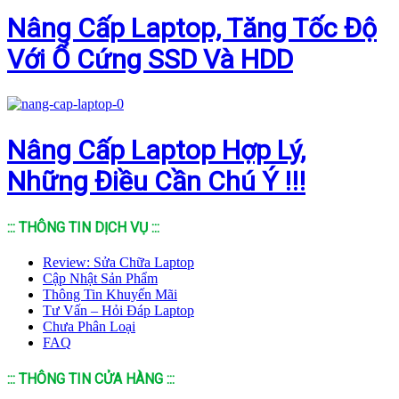
Nâng Cấp Laptop, Tăng Tốc Độ
Với Ổ Cứng SSD Và HDD
Nâng Cấp Laptop Hợp Lý,
Những Điều Cần Chú Ý !!!
::: THÔNG TIN DỊCH VỤ :::
Review: Sửa Chữa Laptop
Cập Nhật Sản Phẩm
Thông Tin Khuyến Mãi
Tư Vấn – Hỏi Đáp Laptop
Chưa Phân Loại
FAQ
::: THÔNG TIN CỬA HÀNG :::