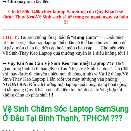
➡
Chủ máy
xem lấy liền.
Chỉ từ 89k-140k chiếc laptop SamSung của Quý Khách sẽ
được Thay Keo-Vệ Sinh sạch sẽ từ trong ra ngoài ngay và luôn
!!!
CHÚ Ý:
Tại sao chúng tôi lại bảo là “
Đúng Cách
” ??? Giải thích
rõ hơn là việc tháo ráp laptop nhiều lần có thể làm cho vỏ laptop dễ
bị gãy, mòn chân ốc, đứt cáp hoặc mòn chân cáp, … Cho nên việc
Vệ Sinh-Thay Keo Laptop quá thường xuyên là 1 điều không tốt !!!
➡
Vậy Khi Nào Cần Vệ Sinh-Keo Tản nhiệt Laptop ???
Thời
gian trung bình là 6 tháng/Keo Tản Nhiệt-Vệ Sinh Laptop 1 lần (đối
với máy được di chuyển nhiều nơi, đi công trình) /// Và 12 tháng/Vệ
Sinh-Thay Keo Laptop 1 lần (đối với máy sử dụng văn phòng).
NGOÀI RA:
Đối với trường hợp laptop quá nóng, đang hoạt động
bị tắt ngang Quý Khách nên đi kiểm tra, tránh các trường hợp lỗi
không đáng có phát sinh !!!
Vệ Sinh Chăm Sóc Laptop SamSung
Ở Đâu Tại Bình Thạnh, TPHCM ???