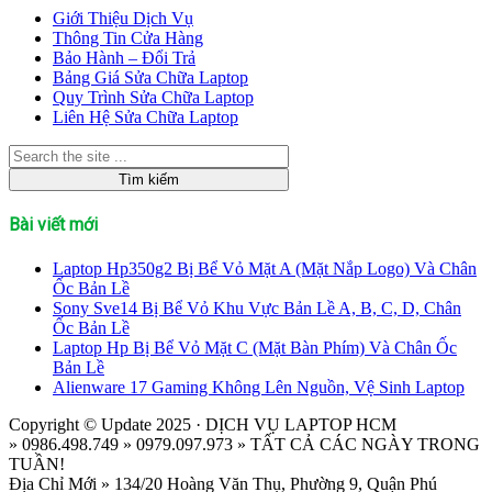
Giới Thiệu Dịch Vụ
Thông Tin Cửa Hàng
Bảo Hành – Đổi Trả
Bảng Giá Sửa Chữa Laptop
Quy Trình Sửa Chữa Laptop
Liên Hệ Sửa Chữa Laptop
Bài viết mới
Laptop Hp350g2 Bị Bể Vỏ Mặt A (Mặt Nắp Logo) Và Chân
Ốc Bản Lề
Sony Sve14 Bị Bể Vỏ Khu Vực Bản Lề A, B, C, D, Chân
Ốc Bản Lề
Laptop Hp Bị Bể Vỏ Mặt C (Mặt Bàn Phím) Và Chân Ốc
Bản Lề
Alienware 17 Gaming Không Lên Nguồn, Vệ Sinh Laptop
Copyright © Update 2025 · DỊCH VỤ LAPTOP HCM
» 0986.498.749 » 0979.097.973 » TẤT CẢ CÁC NGÀY TRONG
TUẦN!
Địa Chỉ Mới » 134/20 Hoàng Văn Thụ, Phường 9, Quận Phú