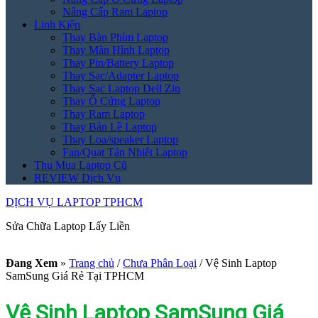
Nâng Cấp Ram Laptop
Linh Kiện
Thay Bàn Phím Laptop
Thay Màn Hình Laptop
Thay Pin/Battery Laptop
Thay Sạc/Adapter Laptop
Thay Sạc Laptop Dell Zin
Thay Ổ Cứng Laptop
Thay Ram Laptop
Thay Bản Lề Laptop
Thay Loa/speaker Laptop
Fan/Quạt Tản Nhiệt Laptop
Thu Mua Laptop Cũ
REVIEW Dịch Vụ
DỊCH VỤ LAPTOP TPHCM
Sửa Chữa Laptop Lấy Liền
Đang Xem
»
Trang chủ
/
Chưa Phân Loại
/
Vệ Sinh Laptop
SamSung Giá Rẻ Tại TPHCM
Vệ Sinh Laptop SamSung Giá