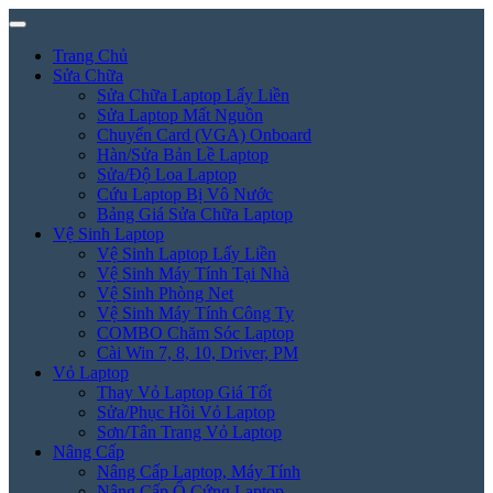
Trang Chủ
Sửa Chữa
Sửa Chữa Laptop Lấy Liền
Sửa Laptop Mất Nguồn
Chuyển Card (VGA) Onboard
Hàn/Sửa Bản Lề Laptop
Sửa/Độ Loa Laptop
Cứu Laptop Bị Vô Nước
Bảng Giá Sửa Chữa Laptop
Vệ Sinh Laptop
Vệ Sinh Laptop Lấy Liền
Vệ Sinh Máy Tính Tại Nhà
Vệ Sinh Phòng Net
Vệ Sinh Máy Tính Công Ty
COMBO Chăm Sóc Laptop
Cài Win 7, 8, 10, Driver, PM
Vỏ Laptop
Thay Vỏ Laptop Giá Tốt
Sửa/Phục Hồi Vỏ Laptop
Sơn/Tân Trang Vỏ Laptop
Nâng Cấp
Nâng Cấp Laptop, Máy Tính
Nâng Cấp Ổ Cứng Laptop