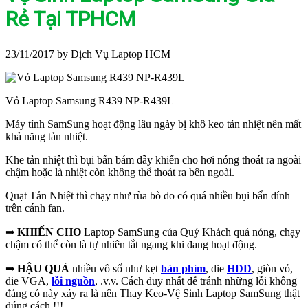
Rẻ Tại TPHCM
23/11/2017
by Dịch Vụ Laptop HCM
Vỏ Laptop Samsung R439 NP-R439L
Máy tính SamSung hoạt động lâu ngày bị khô keo tản nhiệt nên mất
khả năng tản nhiệt.
Khe tản nhiệt thì bụi bẩn bám đầy khiến cho hơi nóng thoát ra ngoài
chậm hoặc là nhiệt còn không thể thoát ra bên ngoài.
Quạt Tản Nhiệt thì chạy như rùa bò do có quá nhiều bụi bẩn dính
trên cánh fan.
➡
KHIẾN CHO
Laptop SamSung của Quý Khách quá nóng, chạy
chậm có thể còn là tự nhiên tắt ngang khi đang hoạt động.
➡
HẬU QUẢ
nhiều vô số như kẹt
bàn phím
, die
HDD
, giòn vỏ,
die VGA,
lỗi nguồn
, .v.v. Cách duy nhất để tránh những lỗi không
đáng có này xảy ra là nên Thay Keo-Vệ Sinh Laptop SamSung thật
đúng cách !!!