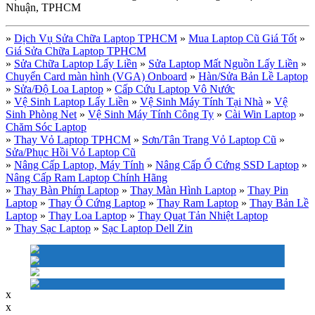
Nhuận, TPHCM
»
Dịch Vụ Sửa Chữa Laptop TPHCM
»
Mua Laptop Cũ Giá Tốt
»
Giá Sửa Chữa Laptop TPHCM
»
Sửa Chữa Laptop Lấy Liền
»
Sửa Laptop Mất Nguồn Lấy Liền
»
Chuyển Card màn hình (VGA) Onboard
»
Hàn/Sửa Bản Lề Laptop
»
Sửa/Độ Loa Laptop
»
Cấp Cứu Laptop Vô Nước
»
Vệ Sinh Laptop Lấy Liền
»
Vệ Sinh Máy Tính Tại Nhà
»
Vệ
Sinh Phòng Net
»
Vệ Sinh Máy Tính Công Ty
»
Cài Win Laptop
»
Chăm Sóc Laptop
»
Thay Vỏ Laptop TPHCM
»
Sơn/Tân Trang Vỏ Laptop Cũ
»
Sửa/Phục Hồi Vỏ Laptop Cũ
»
Nâng Cấp Laptop, Máy Tính
»
Nâng Cấp Ổ Cứng SSD Laptop
»
Nâng Cấp Ram Laptop Chính Hãng
»
Thay Bàn Phím Laptop
»
Thay Màn Hình Laptop
»
Thay Pin
Laptop
»
Thay Ổ Cứng Laptop
»
Thay Ram Laptop
»
Thay Bản Lề
Laptop
»
Thay Loa Laptop
»
Thay Quạt Tản Nhiệt Laptop
»
Thay Sạc Laptop
»
Sạc Laptop Dell Zin
x
x