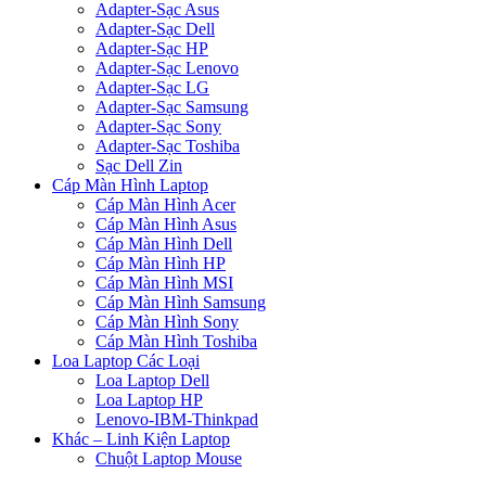
Adapter-Sạc Asus
Adapter-Sạc Dell
Adapter-Sạc HP
Adapter-Sạc Lenovo
Adapter-Sạc LG
Adapter-Sạc Samsung
Adapter-Sạc Sony
Adapter-Sạc Toshiba
Sạc Dell Zin
Cáp Màn Hình Laptop
Cáp Màn Hình Acer
Cáp Màn Hình Asus
Cáp Màn Hình Dell
Cáp Màn Hình HP
Cáp Màn Hình MSI
Cáp Màn Hình Samsung
Cáp Màn Hình Sony
Cáp Màn Hình Toshiba
Loa Laptop Các Loại
Loa Laptop Dell
Loa Laptop HP
Lenovo-IBM-Thinkpad
Khác – Linh Kiện Laptop
Chuột Laptop Mouse