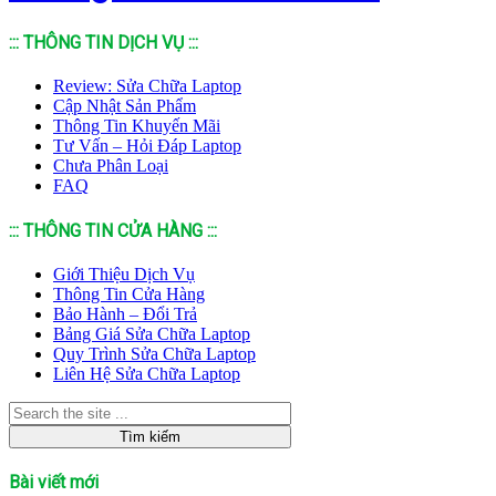
::: THÔNG TIN DỊCH VỤ :::
Review: Sửa Chữa Laptop
Cập Nhật Sản Phẩm
Thông Tin Khuyến Mãi
Tư Vấn – Hỏi Đáp Laptop
Chưa Phân Loại
FAQ
::: THÔNG TIN CỬA HÀNG :::
Giới Thiệu Dịch Vụ
Thông Tin Cửa Hàng
Bảo Hành – Đổi Trả
Bảng Giá Sửa Chữa Laptop
Quy Trình Sửa Chữa Laptop
Liên Hệ Sửa Chữa Laptop
Bài viết mới