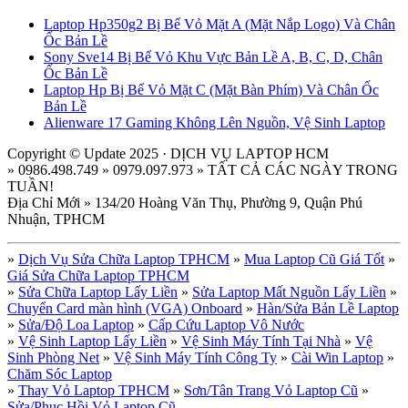
Laptop Hp350g2 Bị Bể Vỏ Mặt A (Mặt Nắp Logo) Và Chân
Ốc Bản Lề
Sony Sve14 Bị Bể Vỏ Khu Vực Bản Lề A, B, C, D, Chân
Ốc Bản Lề
Laptop Hp Bị Bể Vỏ Mặt C (Mặt Bàn Phím) Và Chân Ốc
Bản Lề
Alienware 17 Gaming Không Lên Nguồn, Vệ Sinh Laptop
Copyright © Update 2025 · DỊCH VỤ LAPTOP HCM
» 0986.498.749 » 0979.097.973 » TẤT CẢ CÁC NGÀY TRONG
TUẦN!
Địa Chỉ Mới » 134/20 Hoàng Văn Thụ, Phường 9, Quận Phú
Nhuận, TPHCM
»
Dịch Vụ Sửa Chữa Laptop TPHCM
»
Mua Laptop Cũ Giá Tốt
»
Giá Sửa Chữa Laptop TPHCM
»
Sửa Chữa Laptop Lấy Liền
»
Sửa Laptop Mất Nguồn Lấy Liền
»
Chuyển Card màn hình (VGA) Onboard
»
Hàn/Sửa Bản Lề Laptop
»
Sửa/Độ Loa Laptop
»
Cấp Cứu Laptop Vô Nước
»
Vệ Sinh Laptop Lấy Liền
»
Vệ Sinh Máy Tính Tại Nhà
»
Vệ
Sinh Phòng Net
»
Vệ Sinh Máy Tính Công Ty
»
Cài Win Laptop
»
Chăm Sóc Laptop
»
Thay Vỏ Laptop TPHCM
»
Sơn/Tân Trang Vỏ Laptop Cũ
»
Sửa/Phục Hồi Vỏ Laptop Cũ