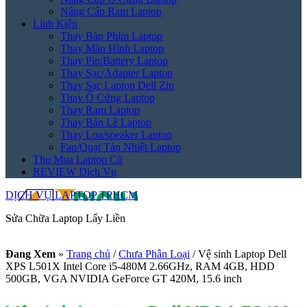
Nâng Cấp Ram Laptop
Linh Kiện
Thay Bàn Phím Laptop
Thay Màn Hình Laptop
Thay Pin/Battery Laptop
Thay Sạc/Adapter Laptop
Thay Sạc Laptop Dell Zin
Thay Ổ Cứng Laptop
Thay Ram Laptop
Thay Bản Lề Laptop
Thay Loa/speaker Laptop
Fan/Quạt Tản Nhiệt Laptop
Thu Mua Laptop Cũ
REVIEW Dịch Vụ
DỊCH VỤ LAPTOP TPHCM
Sửa Chữa Laptop Lấy Liền
Đang Xem
»
Trang chủ
/
Chưa Phân Loại
/
Vệ sinh Laptop Dell
XPS L501X Intel Core i5-480M 2.66GHz, RAM 4GB, HDD
500GB, VGA NVIDIA GeForce GT 420M, 15.6 inch