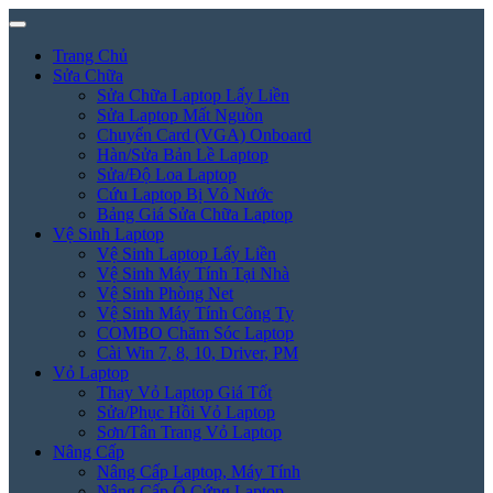
Trang Chủ
Sửa Chữa
Sửa Chữa Laptop Lấy Liền
Sửa Laptop Mất Nguồn
Chuyển Card (VGA) Onboard
Hàn/Sửa Bản Lề Laptop
Sửa/Độ Loa Laptop
Cứu Laptop Bị Vô Nước
Bảng Giá Sửa Chữa Laptop
Vệ Sinh Laptop
Vệ Sinh Laptop Lấy Liền
Vệ Sinh Máy Tính Tại Nhà
Vệ Sinh Phòng Net
Vệ Sinh Máy Tính Công Ty
COMBO Chăm Sóc Laptop
Cài Win 7, 8, 10, Driver, PM
Vỏ Laptop
Thay Vỏ Laptop Giá Tốt
Sửa/Phục Hồi Vỏ Laptop
Sơn/Tân Trang Vỏ Laptop
Nâng Cấp
Nâng Cấp Laptop, Máy Tính
Nâng Cấp Ổ Cứng Laptop