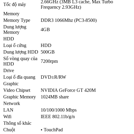
2.66GHz (3MB L3 cache, Max Turbo
Tốc độ máy
Frequency 2.93GHz)
Memory
Memory Type
DDR3 1066Mhz (PC3-8500)
Dung lượng
4GB
Memory
HDD
Loại ổ cứng
HDD
Dung lượng HDD
500GB
Số vòng quay của
7200rpm
HDD
Drive
Loại ổ đĩa quang
DVD±R/RW
Graphic
Video Chipset
NVIDIA GeForce GT 420M
Graphic Memory
1024MB share
Network
LAN
10/100/1000 Mbps
Wifi
IEEE 802.11b/g/n
Thông số khác
Chuột
• TouchPad